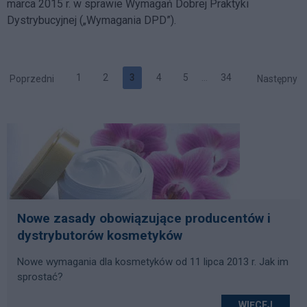
marca 2015 r. w sprawie Wymagań Dobrej Praktyki
Dystrybucyjnej („Wymagania DPD”).
1
2
3
4
5
…
34
Poprzedni
Następny
Nowe zasady obowiązujące producentów i
dystrybutorów kosmetyków
Nowe wymagania dla kosmetyków od 11 lipca 2013 r. Jak im
sprostać?
WIĘCEJ