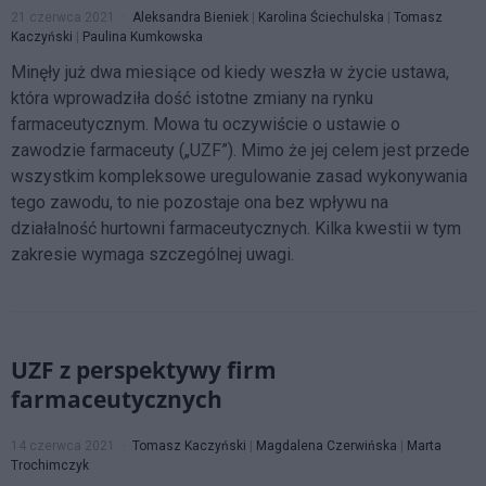
21 czerwca 2021
Aleksandra Bieniek
|
Karolina Ściechulska
|
Tomasz
Kaczyński
|
Paulina Kumkowska
Minęły już dwa miesiące od kiedy weszła w życie ustawa,
która wprowadziła dość istotne zmiany na rynku
farmaceutycznym. Mowa tu oczywiście o ustawie o
zawodzie farmaceuty („UZF”). Mimo że jej celem jest przede
wszystkim kompleksowe uregulowanie zasad wykonywania
tego zawodu, to nie pozostaje ona bez wpływu na
działalność hurtowni farmaceutycznych. Kilka kwestii w tym
zakresie wymaga szczególnej uwagi.
UZF z perspektywy firm
farmaceutycznych
14 czerwca 2021
Tomasz Kaczyński
|
Magdalena Czerwińska
|
Marta
Trochimczyk