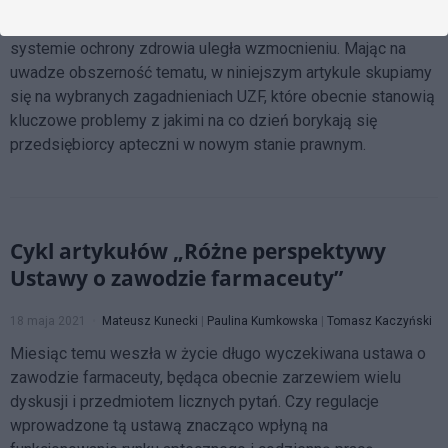
farmaceutycznej, świadczenia usług farmaceutycznych i
wykonywania nowych zadań zawodowych rola aptek w
systemie ochrony zdrowia uległa wzmocnieniu. Mając na
uwadze obszerność tematu, w niniejszym artykule skupiamy
się na wybranych zagadnieniach UZF, które obecnie stanowią
kluczowe problemy z jakimi na co dzień borykają się
przedsiębiorcy apteczni w nowym stanie prawnym.
Cykl artykułów „Różne perspektywy
Ustawy o zawodzie farmaceuty”
18 maja 2021
Mateusz Kunecki
|
Paulina Kumkowska
|
Tomasz Kaczyński
Miesiąc temu weszła w życie długo wyczekiwana ustawa o
zawodzie farmaceuty, będąca obecnie zarzewiem wielu
dyskusji i przedmiotem licznych pytań. Czy regulacje
wprowadzone tą ustawą znacząco wpłyną na