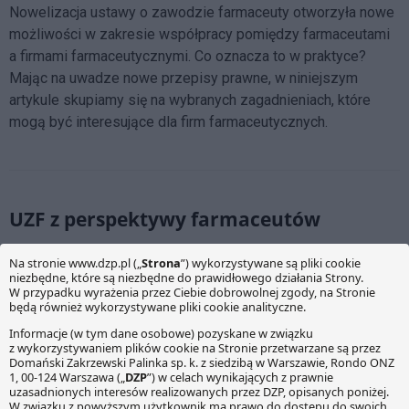
Nowelizacja ustawy o zawodzie farmaceuty otworzyła nowe
możliwości w zakresie współpracy pomiędzy farmaceutami
a firmami farmaceutycznymi. Co oznacza to w praktyce?
Mając na uwadze nowe przepisy prawne, w niniejszym
artykule skupiamy się na wybranych zagadnieniach, które
mogą być interesujące dla firm farmaceutycznych.
UZF z perspektywy farmaceutów
31 maja 2021
Aleksandra Łukasiuk
|
Mateusz Kunecki
|
Paulina
Kumkowska
Kompleksowe uregulowanie wykonywania zawodu
farmaceuty to bez wątpienia główny przedmiot i cel Ustawy
o zawodzie farmaceuty. Zwiększa ona bowiem zakres
uprawnień farmaceutów i wzmacnia ich pozycję na rynku
ochrony zdrowia publicznego. W kwestii nowych kompetencji