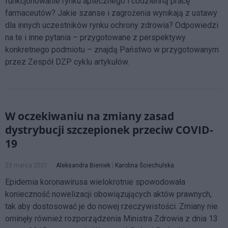
funkcjonowanie rynku aptecznego i codzienną pracę
farmaceutów? Jakie szanse i zagrożenia wynikają z ustawy
dla innych uczestników rynku ochrony zdrowia? Odpowiedzi
na te i inne pytania – przygotowane z perspektywy
konkretnego podmiotu – znajdą Państwo w przygotowanym
przez Zespół DZP cyklu artykułów.
W oczekiwaniu na zmiany zasad
dystrybucji szczepionek przeciw COVID-
19
23 marca 2021
Aleksandra Bieniek
|
Karolina Ściechulska
Epidemia koronawirusa wielokrotnie spowodowała
konieczność nowelizacji obowiązujących aktów prawnych,
tak aby dostosować je do nowej rzeczywistości. Zmiany nie
ominęły również rozporządzenia Ministra Zdrowia z dnia 13