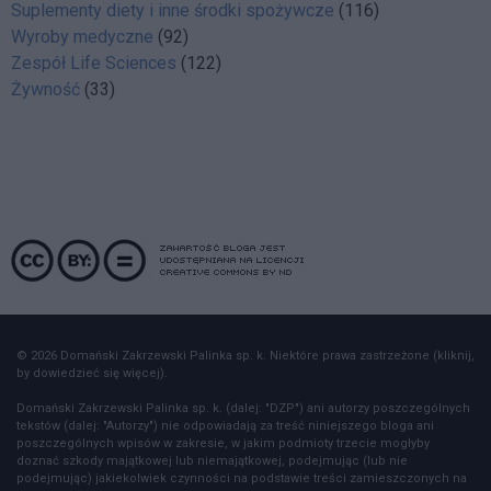
Suplementy diety i inne środki spożywcze
(116)
Wyroby medyczne
(92)
Zespół Life Sciences
(122)
Żywność
(33)
© 2026 Domański Zakrzewski Palinka sp. k. Niektóre prawa zastrzeżone (kliknij,
by dowiedzieć się więcej).
Domański Zakrzewski Palinka sp. k. (dalej: "DZP") ani autorzy poszczególnych
tekstów (dalej: "Autorzy") nie odpowiadają za treść niniejszego bloga ani
poszczególnych wpisów w zakresie, w jakim podmioty trzecie mogłyby
doznać szkody majątkowej lub niemajątkowej, podejmując (lub nie
podejmując) jakiekolwiek czynności na podstawie treści zamieszczonych na