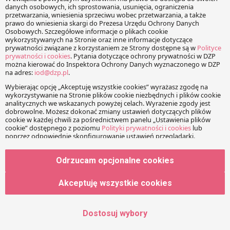
farmaceutów na szczególną uwagę zasługuje definicja opieki
farmaceutycznej. O poważnych wątpliwościach z nią
związanych w artykule!
UZF z perspektywy przedsiębiorców
aptecznych
24 maja 2021
Mateusz Kunecki
|
Julia Nowosielska-Łaskawiec
|
Paulina
Kumkowska
Pierwszy miesiąc obowiązywania ustawy o zawodzie
farmaceuty (,,UZF”) wywołał spore zamieszanie na rynku
Odrzucam opcjonalne cookies
aptecznym. Wiele z jej finalnych postanowień
niekwestionowanie wpłynęło nie tylko na codzienne
Akceptuję wszystkie cookies
sprawowanie zawodu farmaceuty, ale także na bieżącą
działalność podmiotów prowadzących apteki. Dzięki nadaniu
Dostosuj wybory
farmaceutom kompetencji do sprawowania opieki