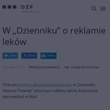
W „Dzienniku” o reklamie
leków
Tweet
Share
Share
26 sierpnia 2011
Mikołaj Barczentewicz
Leki
,
Zespół Life Sciences
Polecam
artykuł Łukasza Kuligowskiego
w „Dzienniku
Gazecie Prawnej” dotyczący reklamy leków, która może
wprowadzać w błąd.