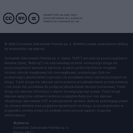
© 2026 Domański Zakrzewski Palinka sp. k. Niektóre prawa zastrzeżone (kliknij,
by dowiedzieć się więcej).
Domański Zakrzewski Palinka sp. k. (dalej: "DZP") ani autorzy poszczególnych
tekstów (dalej: "Autorzy") nie odpowiadają za treść niniejszego bloga ani
poszczególnych wpisów w zakresie, w jakim podmioty trzecie mogłyby
doznać szkody majątkowej lub niemajątkowej, podejmując (lub nie
podejmując) jakiekolwiek czynności na podstawie treści zamieszczonych na
blogu. Treść bloga nie stanowi opinii prawnej ani jakiejkolwiek porady prawnej
i nie może być podstawą do podjęcia jakiejkolwiek decyzji biznesowej. Treść
bloga nie stanowi informacji o stanie obowiązującego prawa. Treść bloga
stanowi wyłącznie odzwierciedlenie poglądów Autorów i nie stanowi
oficjalnego stanowiska DZP w jakiejkolwiek sprawie. Autorzy zastrzegają prawo
do zmiany tekstów oraz poglądów wyrażonych na blogu, w szczególności w
przypadku zmiany prawa lub praktyki orzeczniczej sądów i organów
administracji.
Wydawca:
Domański Zakrzewski Palinka sp. k.
Rondo ONZ 1