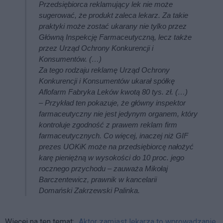
Przedsiębiorca reklamujący lek nie może
sugerować, że produkt zaleca lekarz. Za takie
praktyki może zostać ukarany nie tylko przez
Główną Inspekcję Farmaceutyczną, lecz także
przez Urząd Ochrony Konkurencji i
Konsumentów. (…)
Za tego rodzaju reklamę Urząd Ochrony
Konkurencji i Konsumentów ukarał spółkę
Aflofarm Fabryka Leków kwotą 80 tys. zł. (…)
– Przykład ten pokazuje, że główny inspektor
farmaceutyczny nie jest jedynym organem, który
kontroluje zgodność z prawem reklam firm
farmaceutycznych. Co więcej, inaczej niż GIF
prezes UOKiK może na przedsiębiorcę nałożyć
karę pieniężną w wysokości do 10 proc. jego
rocznego przychodu – zauważa Mikołaj
Barczentewicz, prawnik w kancelarii
Domański Zakrzewski Palinka.
Więcej na ten temat:
„Aktor zamiast lekarza to wprowadzanie