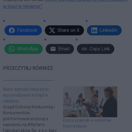
w błąd w reklamie”
.
Facebook
Share on X
LinkedIn
WhatsApp
Email
Copy Link
PRZECZYTAJ RÓWNIEŻ:
Aktor zamiast lekarza to
wprowadzanie w błąd w
reklamie
Urząd Ochrony Konkurencji i
Konsumentów
poinformował wczoraj o
Dobre praktyki w reklamie
nałożeniu na Aflofarm
kosmetyków
Fabryka Leków Sp. z o.o. kary