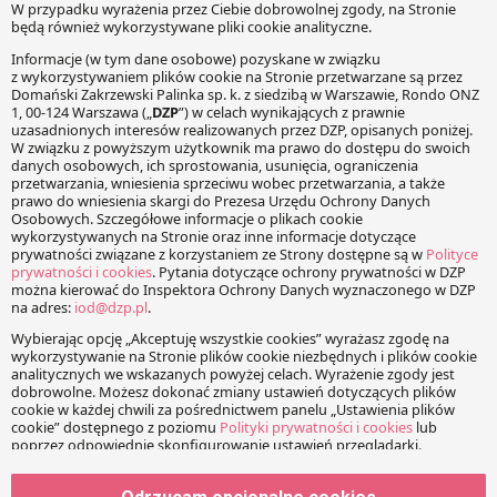
KOMENTARZE
Twój adres e-mail nie zostanie opublikowany.
Wymagane
pola są oznaczone
*
Wiadomość
Imię