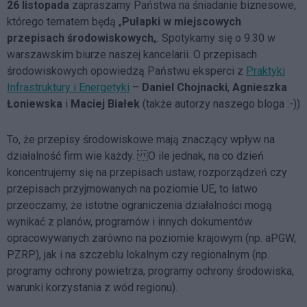
26 listopada
zapraszamy Państwa na śniadanie biznesowe,
którego tematem będą „
Pułapki w miejscowych
przepisach środowiskowych
„. Spotykamy się o 9.30 w
warszawskim biurze naszej kancelarii. O przepisach
środowiskowych opowiedzą Państwu eksperci z
Praktyki
Infrastruktury i Energetyki
–
Daniel Chojnacki
,
Agnieszka
Łoniewska
i
Maciej Białek
(także autorzy naszego bloga :-))
To, że przepisy środowiskowe mają znaczący wpływ na
działalność firm wie każdy. O ile jednak, na co dzień
koncentrujemy się na przepisach ustaw, rozporządzeń czy
przepisach przyjmowanych na poziomie UE, to łatwo
przeoczamy, że istotne ograniczenia działalności mogą
wynikać z planów, programów i innych dokumentów
opracowywanych zarówno na poziomie krajowym (np. aPGW,
PZRP), jak i na szczeblu lokalnym czy regionalnym (np.
programy ochrony powietrza, programy ochrony środowiska,
warunki korzystania z wód regionu).