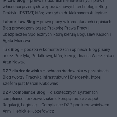
IP Law Blog
– prawo na dobrach niematerialnych, prawa
własności przemysłowej, prawa nowych technologii. Blog
Praktyki IP&TMT, którą zarządza dr Aleksandra Auleytner
Labour Law Blog
– prawo pracy w komentarzach i opiniach.
Blog prowadzony przez Praktykę Prawa Pracy i
Ubezpieczeń Społecznych, którą kierują Bogusław Kapłon i
Agata Mierzwa
Tax Blog
– podatki w komentarzach i opiniach. Blog pisany
przez Praktykę Podatkową, którą kierują Joanna Wierzejska i
Artur Nowak
DZP dla środowiska
– ochrona środowiska w przepisach.
Blog tworzy Praktyka Infrastruktury i Energetyki, której
szefem jest Marcin Krakowiak
DZP Compliance Blog
– o skutecznych systemach
compliance i przeciwdziałaniu korupcji pisze
Zespół
Regulacji, Legislacji i Compliance DZP
pod kierownictwem
Anny Hlebickiej-Józefowicz