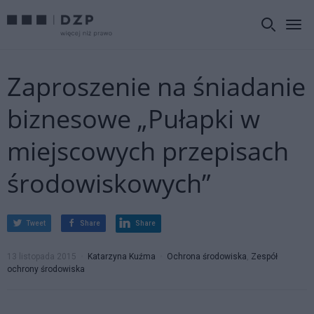
Zaproszenie na śniadanie
biznesowe „Pułapki w
miejscowych przepisach
środowiskowych”
Tweet
Share
Share
13 listopada 2015
Katarzyna Kuźma
Ochrona środowiska
,
Zespół
ochrony środowiska