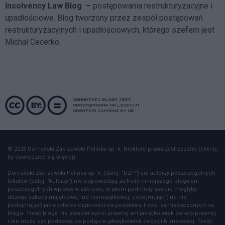
Insolvency Law Blog
–
postępowania restrukturyzacyjne i
upadłościowe. Blog tworzony przez zespół postępowań
restrukturyzacyjnych i upadłościowych, którego szefem jest
Michał Cecerko.
© 2026 Domański Zakrzewski Palinka sp. k. Niektóre prawa zastrzeżone (kliknij,
by dowiedzieć się więcej).
Domański Zakrzewski Palinka sp. k. (dalej: "DZP") ani autorzy poszczególnych
tekstów (dalej: "Autorzy") nie odpowiadają za treść niniejszego bloga ani
poszczególnych wpisów w zakresie, w jakim podmioty trzecie mogłyby
doznać szkody majątkowej lub niemajątkowej, podejmując (lub nie
podejmując) jakiekolwiek czynności na podstawie treści zamieszczonych na
blogu. Treść bloga nie stanowi opinii prawnej ani jakiejkolwiek porady prawnej
i nie może być podstawą do podjęcia jakiejkolwiek decyzji biznesowej. Treść