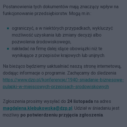
Postanowienia tych dokumentów mają znaczący wpływ na
funkcjonowanie przedsiębiorstw. Mogą m.in.:
ograniczyć, a w niektórych przypadkach, wykluczyć
możliwość uzyskania lub zmiany decyzji albo
pozwolenia środowiskowego,
nakładać na firmę dalej idące obowiązki niż te
wynikające z przepisów krajowych lub unijnych.
Na bieżąco będziemy uaktualniać naszą stronę internetową,
dodając informacje o programie. Zachęcamy do śledzenia
https://www.dzp.pl/konferencje/1940-sniadanie-biznesowe-
pulapki-w-miejscowych-przepisach-srodowiskowych
Zgłoszenia prosimy wysyłać do
24 listopada
na adres
magdalena.klebukowska@dzp.pl
. Udział w śniadaniu jest
możliwy
po potwierdzeniu przyjęcia zgłoszenia
.