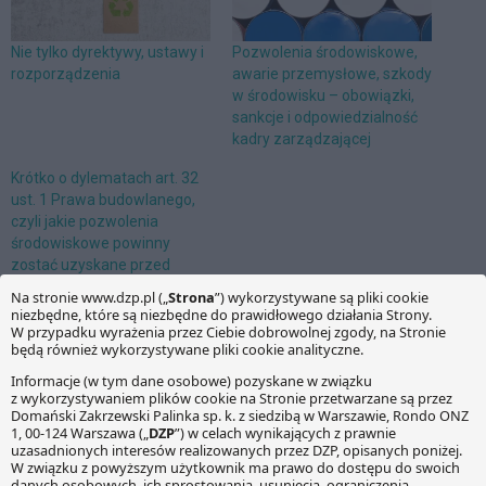
Nie tylko dyrektywy, ustawy i
Pozwolenia środowiskowe,
rozporządzenia
awarie przemysłowe, szkody
w środowisku – obowiązki,
sankcje i odpowiedzialność
kadry zarządzającej
Krótko o dylematach art. 32
ust. 1 Prawa budowlanego,
czyli jakie pozwolenia
środowiskowe powinny
zostać uzyskane przed
złożeniem wniosku o
pozwolenie na budowę
Przepisy prawa
budowlanego obligują
inwestora do uzyskania m.in.
pozwoleń wydawanych na
podstawie odrębnych
przepisów (tj. innych niż
prawo budowlane), zanim
zostanie wydane pozwolenie