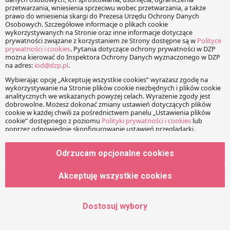
na budowę (art. 32 ust. 1 pkt
Katarzyna Kuźma
2 Prawa budowlanego).
Radca Prawny, Partner
Prawo budowlane stanowi,
że chodzi o pozwolenia
katarzyna.kuzma@dzp.pl
„wymagane przepisami
szczególnymi”. Odnosząc
powyższą regulację do
pozwoleń środowiskowych
(tj.…
KOMENTARZE
Odrzucam opcjonalne cookies
Twój adres e-mail nie zostanie opublikowany.
Wymagane
Akceptuję wszystkie cookies
pola są oznaczone
*
Wiadomość
Dostosuj wybory