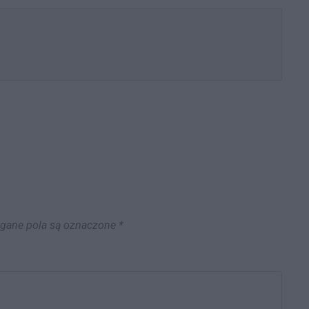
zwolnieniu od akcyzy w oparciu o
bezpośrednio stosowane przepisy
prawa wspólnotowego. WSA…
ane pola są oznaczone
*