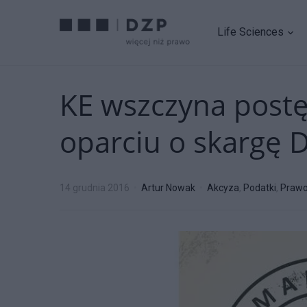
Life Sciences
KE wszczyna post
oparciu o skargę 
14 grudnia 2016
Artur Nowak
Akcyza
,
Podatki
,
Prawo