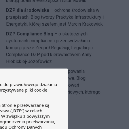
kierują Joanna Wierzejska i Artur Nowak
DZP dla środowiska
– ochrona środowiska w
przepisach. Blog tworzy Praktyka Infrastruktury i
Energetyki, której szefem jest Marcin Krakowiak
DZP Compliance Blog
– o skutecznych
systemach compliance i przeciwdziałaniu
korupcji pisze
Zespół Regulacji, Legislacji i
Compliance DZP
pod kierownictwem Anny
Hlebickiej-Józefowicz
Insolvency Law Blog
–
postępowania
restrukturyzacyjne i upadłościowe. Blog
tworzony przez zespół postępowań
restrukturyzacyjnych i upadłościowych, którego
szefem jest Michał Cecerko.
&submit=Search