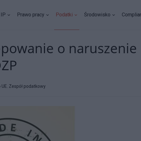
IP
Prawo pracy
Podatki
Środowisko
Complia
ępowanie o naruszenie
DZP
 UE
,
Zespół podatkowy