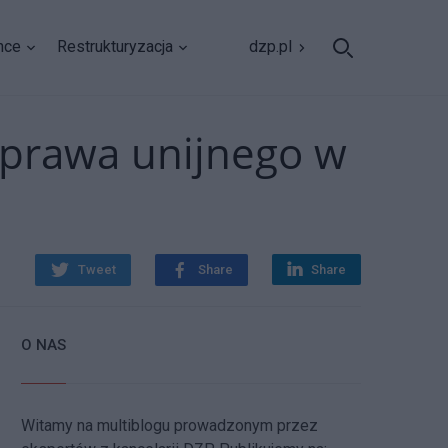
nce
Restrukturyzacja
dzp.pl
 prawa unijnego w
Tweet
Share
Share
O NAS
Witamy na multiblogu prowadzonym przez