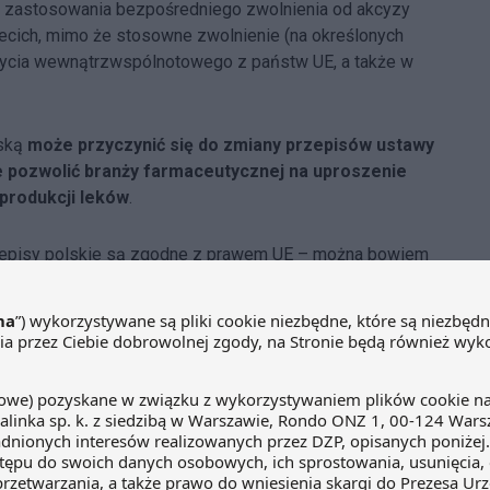
i zastosowania bezpośredniego zwolnienia od akcyzy
ecich, mimo że stosowne zwolnienie (na określonych
ycia wewnątrzwspólnotowego z państw UE, a także w
jską
może przyczynić się do zmiany przepisów ustawy
 pozwolić branży farmaceutycznej na uproszenie
produkcji leków
.
rzepisy polskie są zgodne z prawem UE – można bowiem
ury zawieszenia poboru akcyzy do składu podatkowego, a
ńczenia ww. procedury i wyprowadzenia alkoholu ze
kceptowane przez KE, która poinformowała o wszczęciu
waniu Unii Europejskiej –
ngements-proceedings/infringement_decisions/index.cfm?
ision_date_from=&decision_date_to=&active_only=0&title=