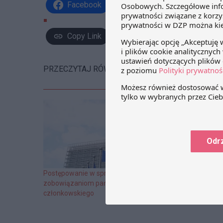
Facebook
Share on X
Link
Copy Link
PRZECZYTAJ RÓWNIEŻ:
Odr
Postępowanie w sprawie uchybienia
Akcyza od impo
zobowiązaniom państwa
produkcji leków
członkowskiego