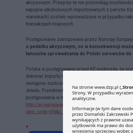
akcyzowym. Przepisy te nie przewidują możliwośc
napojów alkoholowych importowanych z państw trz
warunkach) zostało wprowadzone w przypadku nab
transakcjach krajowych.
Postępowanie zainicjowane przez Komisję Europe
o podatku akcyzowym, co w konsekwencji może
łańcucha sprowadzania do Polski surowców do 
Polska w postępowaniu przed KE podnosiła, że p
dokonać importu towarów z zastosowaniem proced
następnie zastosować zwolnienie w momencie zako
składu. Przedmiotowe stanowisko nie zostało zaa
postępowania w trybie art. 258 Traktatu o funkcjono
http://ec.europa.eu/atwork/applying-eu-law/infri
lang_code=EN&r_dossier=20164007&noncom=0&dec