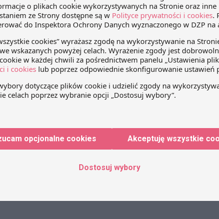
edIn
WhatsApp
Email
Import alkoholu do produkcji leków
zwolniony z akcyzy
Eksperci Praktyki Podatkowej DZP
reprezentowali importera alkoholu
zucam opcjonalne cookies
Akceptuję wszystkie co
etylowego wykorzystywanego do
produkcji leków w precedensowym
sporze dotyczącym możliwości
Dostosuj wybory
rtu alkoholu do
zastosowania zwolnienia z akcyzy
 w Trybunale
czynności importu alkoholu.
Wojewódzki Sąd Administracyjny w
Łodzi podzielił stanowisko podatnika i
potwierdził, że import taki podlega