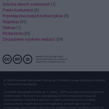
Ochrona danych osobowych
(1)
Prawo konkurencji
(2)
Przestępstwa białych kołnierzyków
(9)
Regulacja
(41)
Sankcje
(1)
Wydarzenia
(30)
Zarządzanie ryzykiem nadużyć
(39)
© 2026 Domański Zakrzewski Palinka sp. k. Niektóre prawa zastrzeżone (kliknij,
by dowiedzieć się więcej).
Domański Zakrzewski Palinka sp. k. (dalej: "DZP") ani autorzy poszczególnych
tekstów (dalej: "Autorzy") nie odpowiadają za treść niniejszego bloga ani
poszczególnych wpisów w zakresie, w jakim podmioty trzecie mogłyby
doznać szkody majątkowej lub niemajątkowej, podejmując (lub nie
podejmując) jakiekolwiek czynności na podstawie treści zamieszczonych na