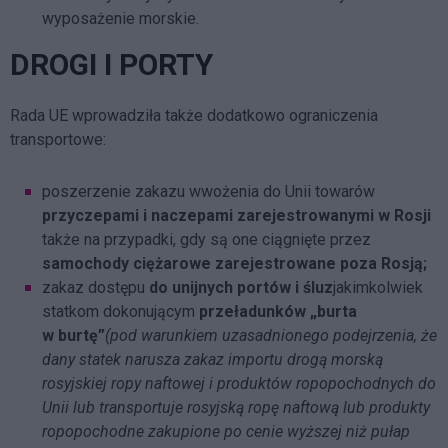
wyposażenie morskie.
DROGI I PORTY
Rada UE wprowadziła także dodatkowo ograniczenia
transportowe:
poszerzenie zakazu wwożenia do Unii towarów
przyczepami i naczepami zarejestrowanymi w Rosji
także na przypadki, gdy są one ciągnięte przez
samochody ciężarowe zarejestrowane poza Rosją;
zakaz dostępu
do unijnych portów i śluz
jakimkolwiek
statkom dokonującym
przeładunków „burta
w burtę”
(pod warunkiem uzasadnionego podejrzenia, że
dany statek narusza zakaz importu drogą morską
rosyjskiej ropy naftowej i produktów ropopochodnych do
Unii lub transportuje rosyjską ropę naftową lub produkty
ropopochodne zakupione po cenie wyższej niż pułap