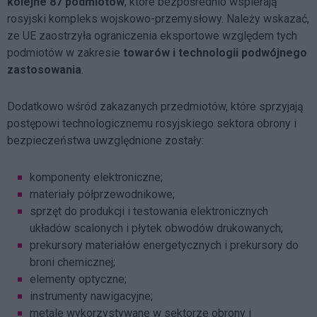
kolejne 87 podmiotów
, które bezpośrednio wspierają
rosyjski kompleks wojskowo-przemysłowy. Należy wskazać,
ze UE zaostrzyła ograniczenia eksportowe względem tych
podmiotów w zakresie
towarów i technologii podwójnego
zastosowania
.
Dodatkowo wśród zakazanych przedmiotów, które sprzyjają
postępowi technologicznemu rosyjskiego sektora obrony i
bezpieczeństwa uwzględnione zostały:
komponenty elektroniczne;
materiały półprzewodnikowe;
sprzęt do produkcji i testowania elektronicznych
układów scalonych i płytek obwodów drukowanych;
prekursory materiałów energetycznych i prekursory do
broni chemicznej;
elementy optyczne;
instrumenty nawigacyjne;
metale wykorzystywane w sektorze obrony i