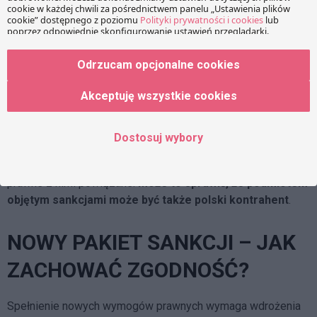
środków ograniczających w ramach codziennej relacji ze
wszystkimi kontrahentami –
nie tylko tymi, którzy
prowadzą działalność na terytorium Rosji oraz Białorusi.
Odrzucam opcjonalne cookies
Zasadniczą trudnością, jaką napotykają firmy, jest
Akceptuję wszystkie cookies
określenie, czy kontrahent, z którym współpracują, jest
objęty sankcjami oraz w jaki sposób weryfikować jego
potencjalną obecność na listach sankcyjnych
. Dodatkowe
Dostosuj wybory
problemy sprawia fakt, że sankcje nakładane na konkretne
osoby i organizacje rozciągają się także na osoby fizyczne i
prawne z nimi powiązane.
Może to sprawić, że podmiotem
objętym sankcjami może być także polski kontrahent
.
NOWY PAKIET SANKCJI – JAK
ZACHOWAĆ ZGODNOŚĆ?
Spełnienie nowych wymogów prawnych wymaga wdrożenia