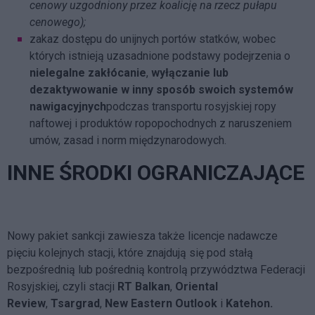
cenowy uzgodniony przez koalicję na rzecz pułapu
cenowego);
zakaz dostępu do unijnych portów statków, wobec
których istnieją uzasadnione podstawy podejrzenia o
nielegalne zakłócanie
,
wyłączanie lub
dezaktywowanie w inny sposób swoich systemów
nawigacyjnych
podczas transportu rosyjskiej ropy
naftowej i produktów ropopochodnych z naruszeniem
umów, zasad i norm międzynarodowych.
INNE ŚRODKI OGRANICZAJĄCE
Nowy pakiet sankcji zawiesza także licencje nadawcze
pięciu kolejnych stacji, które znajdują się pod stałą
bezpośrednią lub pośrednią kontrolą przywództwa Federacji
Rosyjskiej, czyli stacji
RT Balkan
,
Oriental
Review
,
Tsargrad
,
New Eastern Outlook
i
Katehon.