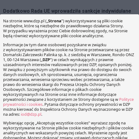
Dodatkowo Rada UE wprowadziła sankcje indywidulane
wobec kolejnych osób i podmiotów.
Poza tym należy wspomnieć także o zakazie przewozu
rosyjskiej ropy naftowej ropociągiem „Przyjaźń”. W tym
kontekście pozostanie jednak możliwy import ropy
pochodzącej z Kazachstanu lub innego państwa
trzeciego, która jest przewożona tranzytem przez
Rosję.
O CZYM NALEŻY PAMIĘTAĆ?
Choć z tematem sankcji mierzymy się od prawie roku, wciąż
wiele polskich przedsiębiorców nie ma dobrego rozpoznania
w ciążących na nich obowiązkach
i
ryzykach związanych
z możliwym naruszeniem sankcji
. Obecna sytuacja
wymusza na przedsiębiorcach zaadresowanie tematu