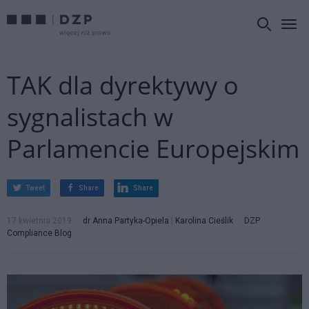
TAK dla dyrektywy o
sygnalistach w
Parlamencie Europejskim
Tweet
Share
Share
17 kwietnia 2019
dr Anna Partyka-Opiela
|
Karolina Cieślik
DZP
Compliance Blog