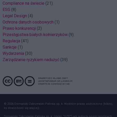
Compliance na świecie
(21)
ESG
(8)
Legal Design
(4)
Ochrona danych osobowych
(1)
Prawo konkurencji
(2)
Przestępstwa białych kołnierzyków
(9)
Regulacja
(41)
Sankcje
(1)
Wydarzenia
(30)
Zarządzanie ryzykiem nadużyć
(39)
© 2026 Domański Zakrzewski Palinka sp. k. Niektóre prawa zastrzeżone (kliknij,
by dowiedzieć się więcej).
Domański Zakrzewski Palinka sp. k. (dalej: "DZP") ani autorzy poszczególnych