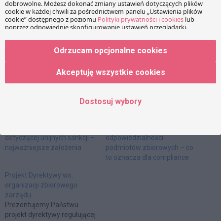
WhatsApp
Email
Copy Link
PRZECZYTAJ RÓWNIEŻ:
Odrzucam opcjonalne cookies
Akceptuję wszystkie cookies
Dostosuj wybory
Projekt polskiej ustawy
Projekt nowelizacji ustawy o
dotyczącej unijnych sankcji –
odpowiedzialności
najważniejsze założenia
podmiotów zbiorowych – co
to oznacza dla compliance
Projekt Dyrektywy ws.
organizacji zbiorowego
zarządu
Prezentujemy Państwu
projekt dyrektywy regulującej