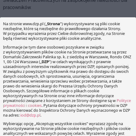
Świadczeń Pracowniczych na zaspokojenie należności dla
pracowników.
Podsumowanie
Nowelizacja ma być odpowiedzią na potrzeby wynikłe z
praktyki stosowania ustawy przez ostatnie tygodnie. Celem
przepisów ma być rozwiązanie problemów związanych z
funkcjonowaniem przedsiębiorstw objętych sankcjami, które
wpływają także na ich pracowników i kontrahentów. Zmiana
przepisów daje daleko idące uprawnienia związane z
przymusową sprzedażą lub uwłaszczeniem
przedsiębiorstwa i dopiero praktyka stosowania pokaże, czy
realizacja przepisów będzie zgodna z ich założeniem.
Facebook
Share on X
LinkedIn