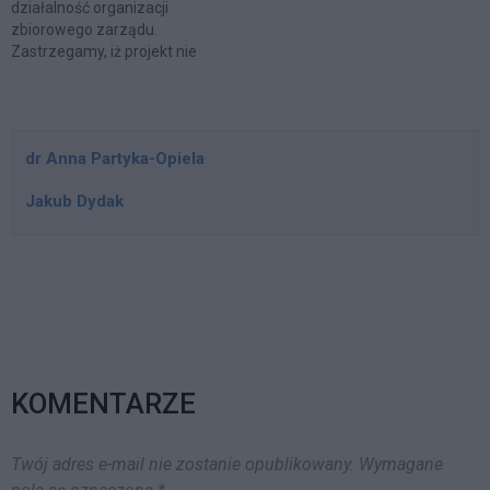
działalność organizacji
zbiorowego zarządu.
Zastrzegamy, iż projekt nie
został jeszcze ogłoszony, co
ma nastąpić 11 lipca o 11:00
w Brukseli. W związku z tym,
publikowana przez nas treść
dr Anna Partyka-Opiela
może odbiegać nieznacznie
od wersji ogłoszonej
Jakub Dydak
pojutrze. Na pierwszy rzut
oka jednak warto zwrócić
uwagę na zapisy…
KOMENTARZE
Twój adres e-mail nie zostanie opublikowany.
Wymagane