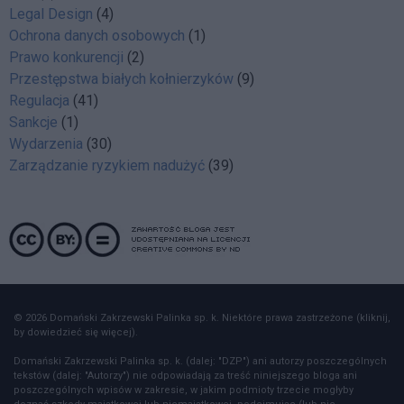
Legal Design
(4)
Ochrona danych osobowych
(1)
Prawo konkurencji
(2)
Przestępstwa białych kołnierzyków
(9)
Regulacja
(41)
Sankcje
(1)
Wydarzenia
(30)
Zarządzanie ryzykiem nadużyć
(39)
© 2026 Domański Zakrzewski Palinka sp. k. Niektóre prawa zastrzeżone (kliknij,
by dowiedzieć się więcej).
Domański Zakrzewski Palinka sp. k. (dalej: "DZP") ani autorzy poszczególnych
tekstów (dalej: "Autorzy") nie odpowiadają za treść niniejszego bloga ani
poszczególnych wpisów w zakresie, w jakim podmioty trzecie mogłyby