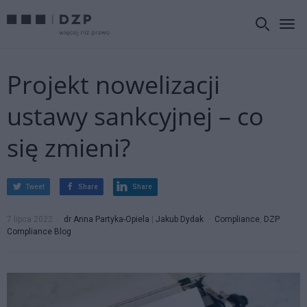
Projekt nowelizacji
ustawy sankcyjnej – co
się zmieni?
Tweet
Share
Share
7 lipca 2022
dr Anna Partyka-Opiela
|
Jakub Dydak
Compliance
,
DZP
Compliance Blog