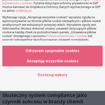
osobowych” mówiła na wczorajszym Polsko-Niemieckim
Forum Prawa i Gospodarki Anna Partyka-Opiela. Poniżej kilka
słów podsumowania jej wystąpienia.
Odrzucam opcjonalne cookies
Akceptuję wszystkie cookies
Dostosuj wybory
Skuteczny system compliance jako
czynnik sukcesu w branży chemii