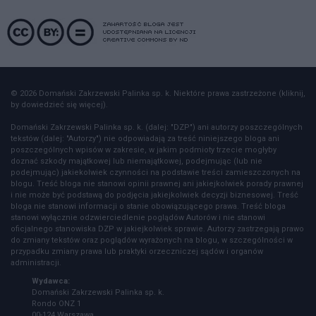
© 2026 Domański Zakrzewski Palinka sp. k. Niektóre prawa zastrzeżone (kliknij,
by dowiedzieć się więcej).
Domański Zakrzewski Palinka sp. k. (dalej: "DZP") ani autorzy poszczególnych
tekstów (dalej: "Autorzy") nie odpowiadają za treść niniejszego bloga ani
poszczególnych wpisów w zakresie, w jakim podmioty trzecie mogłyby
doznać szkody majątkowej lub niemajątkowej, podejmując (lub nie
podejmując) jakiekolwiek czynności na podstawie treści zamieszczonych na
blogu. Treść bloga nie stanowi opinii prawnej ani jakiejkolwiek porady prawnej
i nie może być podstawą do podjęcia jakiejkolwiek decyzji biznesowej. Treść
bloga nie stanowi informacji o stanie obowiązującego prawa. Treść bloga
stanowi wyłącznie odzwierciedlenie poglądów Autorów i nie stanowi
oficjalnego stanowiska DZP w jakiejkolwiek sprawie. Autorzy zastrzegają prawo
do zmiany tekstów oraz poglądów wyrażonych na blogu, w szczególności w
przypadku zmiany prawa lub praktyki orzeczniczej sądów i organów
administracji.
Wydawca:
Domański Zakrzewski Palinka sp. k.
Rondo ONZ 1
00-124 Warszawa