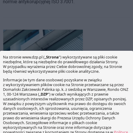
normie antykorupcyjnej ISO 37001.
Ochrona danych osobowych to zadanie
także dla compliance
7 grudnia 2016
Jędrzej Stępniowski
O „Rozporządzeniu ogólnym w sprawie ochrony danych