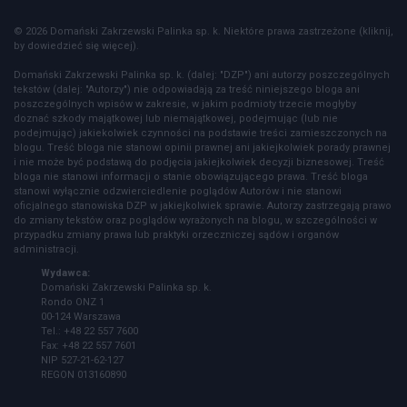
© 2026 Domański Zakrzewski Palinka sp. k. Niektóre prawa zastrzeżone (kliknij,
by dowiedzieć się więcej).
Domański Zakrzewski Palinka sp. k. (dalej: "DZP") ani autorzy poszczególnych
tekstów (dalej: "Autorzy") nie odpowiadają za treść niniejszego bloga ani
poszczególnych wpisów w zakresie, w jakim podmioty trzecie mogłyby
doznać szkody majątkowej lub niemajątkowej, podejmując (lub nie
podejmując) jakiekolwiek czynności na podstawie treści zamieszczonych na
blogu. Treść bloga nie stanowi opinii prawnej ani jakiejkolwiek porady prawnej
i nie może być podstawą do podjęcia jakiejkolwiek decyzji biznesowej. Treść
bloga nie stanowi informacji o stanie obowiązującego prawa. Treść bloga
stanowi wyłącznie odzwierciedlenie poglądów Autorów i nie stanowi
oficjalnego stanowiska DZP w jakiejkolwiek sprawie. Autorzy zastrzegają prawo
do zmiany tekstów oraz poglądów wyrażonych na blogu, w szczególności w
przypadku zmiany prawa lub praktyki orzeczniczej sądów i organów
administracji.
Wydawca:
Domański Zakrzewski Palinka sp. k.
Rondo ONZ 1
00-124 Warszawa
Tel.: +48 22 557 7600
Fax: +48 22 557 7601
NIP 527-21-62-127
REGON 013160890