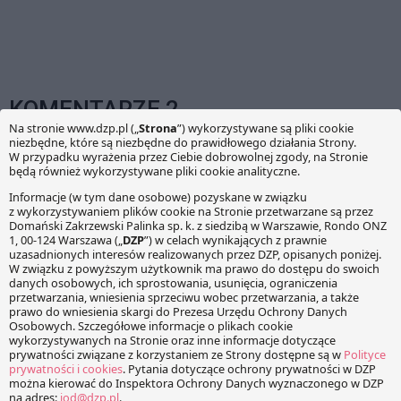
KOMENTARZE 2
GFP
14 grudnia 2015 o 11:41
·
Reply
Dzięki za cenne informacje.
Łabentowicz
15 grudnia 2015 o 13:49
·
Reply