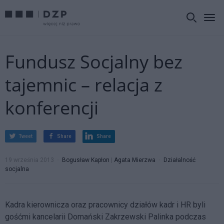
Fundusz Socjalny bez
tajemnic – relacja z
konferencji
Tweet
Share
Share
19 września 2013
Bogusław Kapłon
|
Agata Mierzwa
Działalność
socjalna
Kadra kierownicza oraz pracownicy działów kadr i HR byli
gośćmi kancelarii Domański Zakrzewski Palinka podczas