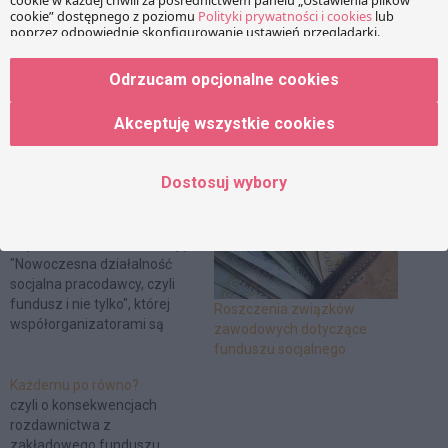
Facebook
Share on X
LinkedIn
WhatsApp
Email
Copy Link
Odrzucam opcjonalne cookies
Akceptuję wszystkie cookies
PRZECZYTAJ RÓWNIEŻ:
Dostosuj wybory
Fundusz socjalny bez
tajemnic
Zaproszenie na konferencję
"Nowoczesna działalność
socjalna pracodawcy, czyli
fundusz i nie tylko", której
Roszczenia związków
współorganizatorami są
zawodowych dotyczące
kancelaria DZP oraz firma
funduszu socjalnego
Mercer (Polska) Sp. z o.o.
Każdemu po równo?
czyli o konsekwencjach
rozdawnictwa z
zakładowego funduszu