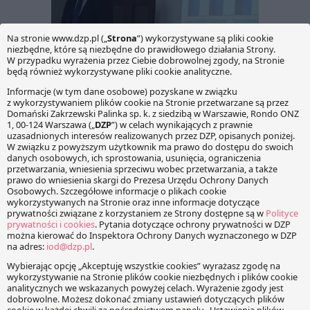
Krzysztof Nowak
, Członek Zarządu oraz Partner w Mercer,
poprowadził prezentację „
Nowe spojrzenie na programy
emerytalne: odpowiedź pracodawców na zmianę
oczekiwań pracowników w świetle problemów OFE,
ZUS
”, a wspólnie z
Kamilem Skowerą
, Starszym
konsultantem w praktyce Health&Benefits, przedstawili
temat „
Wybrane metody optymalizacji świadczeń
pracowniczych
”.
Wszystkim uczestnikom serdecznie dziękujemy za udział.