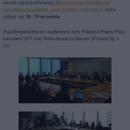
dwóch edycji konferencji „
Nowoczesna działalność
socjalna pracodawcy, czyli fundusz i nie tylko
”, które
odbyły się
18
i
19 września
.
Współorganizatorami wydarzenia były Praktyka Prawa Pracy
kancelarii DZP oraz firma doradcza Mercer (Polska) Sp. z
o.o.