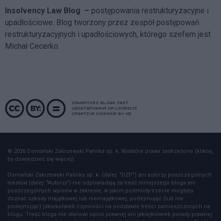
Insolvency Law Blog
–
postępowania restrukturyzacyjne i
upadłościowe. Blog tworzony przez zespół postępowań
restrukturyzacyjnych i upadłościowych, którego szefem jest
Michał Cecerko.
© 2026 Domański Zakrzewski Palinka sp. k. Niektóre prawa zastrzeżone (kliknij,
by dowiedzieć się więcej).
Domański Zakrzewski Palinka sp. k. (dalej: "DZP") ani autorzy poszczególnych
tekstów (dalej: "Autorzy") nie odpowiadają za treść niniejszego bloga ani
poszczególnych wpisów w zakresie, w jakim podmioty trzecie mogłyby
doznać szkody majątkowej lub niemajątkowej, podejmując (lub nie
podejmując) jakiekolwiek czynności na podstawie treści zamieszczonych na
blogu. Treść bloga nie stanowi opinii prawnej ani jakiejkolwiek porady prawnej