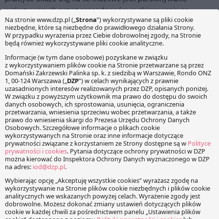
wskazywanych przez pracodawców w skierowaniu na
profilaktyczne badania lekarskie warunków pracy i jak sobie
z tym radzą pracodawcy, a tym samym, na ile przydatne są
mechanizmy porównania warunków pracy przyjęte przez
ustawodawcę.
Pobierz:
Wzór skierowania na profilaktyczne badania
lekarskie
Facebook
Share on X
LinkedIn
WhatsApp
Email
Copy Link
PRZECZYTAJ RÓWNIEŻ: