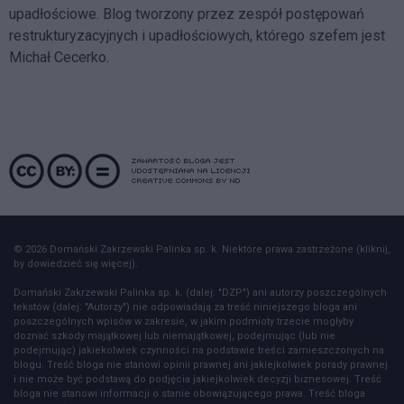
upadłościowe. Blog tworzony przez zespół postępowań
restrukturyzacyjnych i upadłościowych, którego szefem jest
Michał Cecerko.
© 2026 Domański Zakrzewski Palinka sp. k. Niektóre prawa zastrzeżone (kliknij,
by dowiedzieć się więcej).
Domański Zakrzewski Palinka sp. k. (dalej: "DZP") ani autorzy poszczególnych
tekstów (dalej: "Autorzy") nie odpowiadają za treść niniejszego bloga ani
poszczególnych wpisów w zakresie, w jakim podmioty trzecie mogłyby
doznać szkody majątkowej lub niemajątkowej, podejmując (lub nie
podejmując) jakiekolwiek czynności na podstawie treści zamieszczonych na
blogu. Treść bloga nie stanowi opinii prawnej ani jakiejkolwiek porady prawnej
i nie może być podstawą do podjęcia jakiejkolwiek decyzji biznesowej. Treść
bloga nie stanowi informacji o stanie obowiązującego prawa. Treść bloga