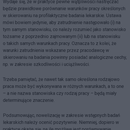
Wydaje się, że w praktyce pewne wątpliwości nastręczać
będzie prawidłowe porównanie warunków pracy określonych
w skierowaniu na profilaktyczne badania lekarskie. Ustawa
mówi bowiem jedynie, aby zatrudnienie następowało (i) na
tym samym stanowisku, co należy rozumieć jako stanowisko
tożsame z poprzednio zajmowanym (ii) lub na stanowisku
o takich samych warunkach pracy. Oznacza to z kolei, że
warunki zatrudnienia wskazane przez pracodawcę w
skierowaniu na badania powinny posiadać analogiczne cechy,
np. w zakresie szkodliwości i uciążliwości.
Trzeba pamiętać, że nawet tak samo określona rodzajowo
praca może być wykonywana w różnych warunkach, a to one
– a nie nazwa stanowiska czy rodzaj pracy – będą miały
determinujące znaczenie.
Podsumowując, nowelizację w zakresie wstępnych badań
lekarskich należy ocenić pozytywnie. Niemniej, dopiero w
praktyce okaże się, na ile możliwe jest porównywanie