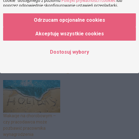
Będzie lżej?
Zmiany w prawie mają
Odrzucam opcjonalne cookies
uprościć wydawanie
świadectw pracy oraz
wykonywanie wstępnych
Akceptuję wszystkie cookies
badań lekarskich. Czy aby na
Abecadło w aktach
pewno?
pracowniczych – części A, B,
Dostosuj wybory
C i…D? oraz inne nowości,
czyli dokumentacja
pracownicza last minute- cz.
2
Wakacje na chorobowym –
czy pracodawca może
pozbawić pracownika
wynagrodzenia