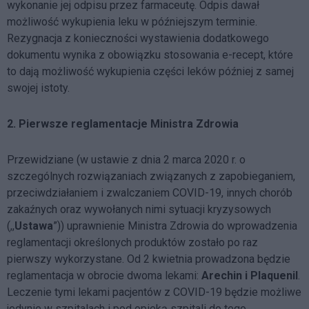
wykonanie jej odpisu przez farmaceutę. Odpis dawał
możliwość wykupienia leku w późniejszym terminie.
Rezygnacja z konieczności wystawienia dodatkowego
dokumentu wynika z obowiązku stosowania e-recept, które
to dają możliwość wykupienia części leków później z samej
swojej istoty.
2.
Pierwsze reglamentacje Ministra Zdrowia
Przewidziane (w ustawie z dnia 2 marca 2020 r. o
szczególnych rozwiązaniach związanych z zapobieganiem,
przeciwdziałaniem i zwalczaniem COVID-19, innych chorób
zakaźnych oraz wywołanych nimi sytuacji kryzysowych
(,,
Ustawa
”)) uprawnienie Ministra Zdrowia do wprowadzenia
reglamentacji określonych produktów zostało po raz
pierwszy wykorzystane. Od 2 kwietnia prowadzona będzie
reglamentacja w obrocie dwoma lekami:
Arechin i Plaquenil
.
Leczenie tymi lekami pacjentów z COVID-19 będzie możliwe
jedynie w szpitalach i pod opieką szpitali do tego