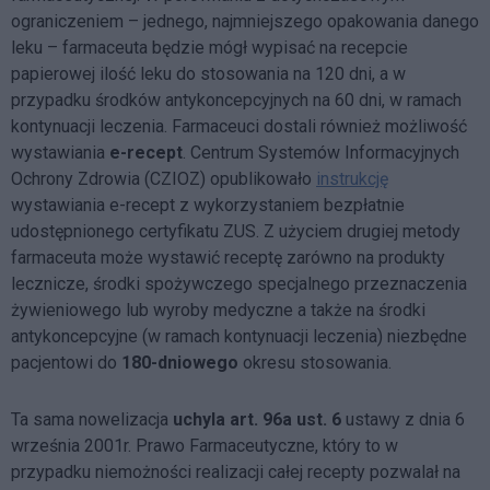
ograniczeniem – jednego, najmniejszego opakowania danego
leku – farmaceuta będzie mógł wypisać na recepcie
papierowej ilość leku do stosowania na 120 dni, a w
przypadku środków antykoncepcyjnych na 60 dni, w ramach
kontynuacji leczenia. Farmaceuci dostali również możliwość
wystawiania
e-recept
. Centrum Systemów Informacyjnych
Ochrony Zdrowia (CZIOZ) opublikowało
instrukcję
wystawiania e-recept z wykorzystaniem bezpłatnie
udostępnionego certyfikatu ZUS. Z użyciem drugiej metody
farmaceuta może wystawić receptę zarówno na produkty
lecznicze, środki spożywczego specjalnego przeznaczenia
żywieniowego lub wyroby medyczne a także na środki
antykoncepcyjne (w ramach kontynuacji leczenia) niezbędne
pacjentowi do
180-dniowego
okresu stosowania.
Ta sama nowelizacja
uchyla art. 96a ust. 6
ustawy z dnia 6
września 2001r. Prawo Farmaceutyczne, który to w
przypadku niemożności realizacji całej recepty pozwalał na