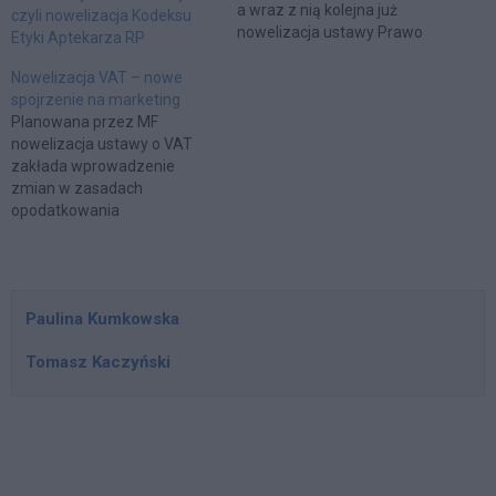
a wraz z nią kolejna już
czyli nowelizacja Kodeksu
nowelizacja ustawy Prawo
Etyki Aptekarza RP
farmaceutyczne. Tym
razem nowe przepisy
Nowelizacja VAT – nowe
dotyczą nie tylko podmiotów
spojrzenie na marketing
prowadzących apteki
Planowana przez MF
ogólnodostępne i punkty
nowelizacja ustawy o VAT
apteczne, ale także
zakłada wprowadzenie
pacjentów. Zgodnie z
zmian w zasadach
nowelizacją ustawy Prawo
opodatkowania
farmaceutyczne:
nieodpłatnego przekazania
farmaceuta i technik
towarów. W wyniku
farmaceutyczny mają prawo
proponowanych zmian
zażądać okazania…
nieodpłatne przekazanie
Paulina Kumkowska
towarów na cele związane z
przedsiębiorstwem, w
Tomasz Kaczyński
przypadku uprzedniego
posiadania prawa do
odliczenia podatku
naliczonego, będzie
podlegać opodatkowaniu.
Wyłącznym kryterium