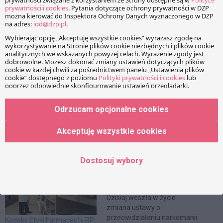
Facebook
Share on X
LinkedIn
WhatsApp
Email
Copy Link
Odrzucam opcjonalne cookies
Akceptuję wszystkie cookies
PRZECZYTAJ RÓWNIEŻ:
Dostosuj wybory
Obostrzenia w ilości zakupu
leków – nowe przepisy
prawa farmaceutycznego
Dzisiaj weszła w życie
zmiana ustawy o
przeciwdziałaniu narkomanii
Kodeks Etyki Farmaceuty RP