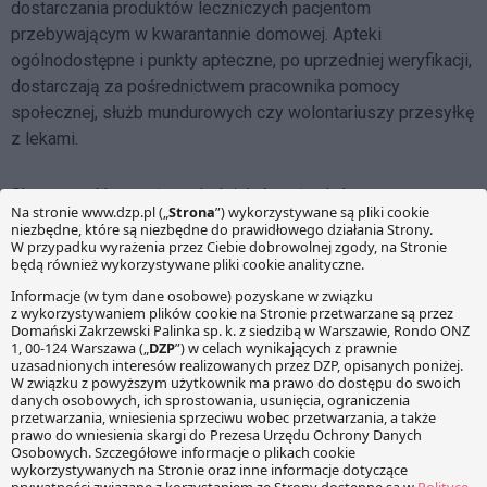
dostarczania produktów leczniczych pacjentom
przebywającym w kwarantannie domowej. Apteki
ogólnodostępne i punkty apteczne, po uprzedniej weryfikacji,
dostarczają za pośrednictwem pracownika pomocy
społecznej, służb mundurowych czy wolontariuszy przesyłkę
z lekami.
Skuteczność powyższych działań może dać argumenty na
umożliwienie aptekom i punktom aptecznym prowadzenia w
przyszłości sprzedaży wysyłkowej, która obecnie jest
tematem kontrowersyjnym.
Obserwujemy bardzo dynamicznie rozwijającą się sytuację,
która wymaga podejmowania szybkich i skutecznych działań.
Kolejny tydzień na pewno przyniesie nowe informacje, o
których poinformujemy w zbiorczym podsumowaniu
tygodnia.