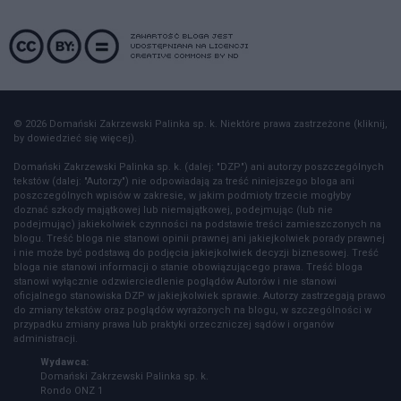
© 2026 Domański Zakrzewski Palinka sp. k. Niektóre prawa zastrzeżone (kliknij,
by dowiedzieć się więcej).
Domański Zakrzewski Palinka sp. k. (dalej: "DZP") ani autorzy poszczególnych
tekstów (dalej: "Autorzy") nie odpowiadają za treść niniejszego bloga ani
poszczególnych wpisów w zakresie, w jakim podmioty trzecie mogłyby
doznać szkody majątkowej lub niemajątkowej, podejmując (lub nie
podejmując) jakiekolwiek czynności na podstawie treści zamieszczonych na
blogu. Treść bloga nie stanowi opinii prawnej ani jakiejkolwiek porady prawnej
i nie może być podstawą do podjęcia jakiejkolwiek decyzji biznesowej. Treść
bloga nie stanowi informacji o stanie obowiązującego prawa. Treść bloga
stanowi wyłącznie odzwierciedlenie poglądów Autorów i nie stanowi
oficjalnego stanowiska DZP w jakiejkolwiek sprawie. Autorzy zastrzegają prawo
do zmiany tekstów oraz poglądów wyrażonych na blogu, w szczególności w
przypadku zmiany prawa lub praktyki orzeczniczej sądów i organów
administracji.
Wydawca:
Domański Zakrzewski Palinka sp. k.
Rondo ONZ 1