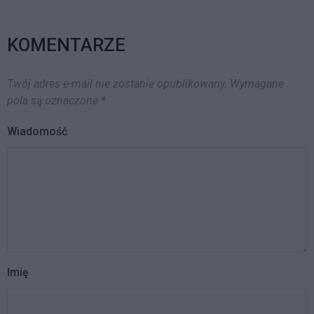
decydującym o konieczności
opodatkowania
nieodpłatnego przekazania
KOMENTARZE
towarów należących…
Twój adres e-mail nie zostanie opublikowany.
Wymagane
pola są oznaczone
*
Wiadomość
Imię