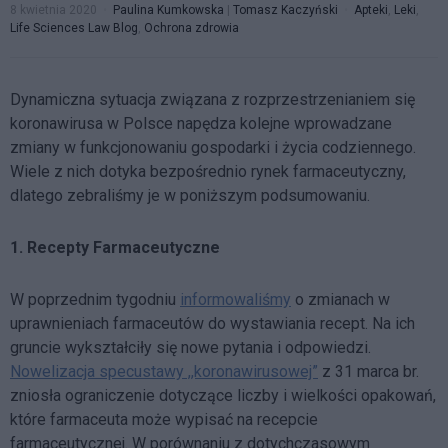
8 kwietnia 2020
Paulina Kumkowska
|
Tomasz Kaczyński
Apteki
,
Leki
,
Life Sciences Law Blog
,
Ochrona zdrowia
Dynamiczna sytuacja związana z rozprzestrzenianiem się
koronawirusa w Polsce napędza kolejne wprowadzane
zmiany w funkcjonowaniu gospodarki i życia codziennego.
Wiele z nich dotyka bezpośrednio rynek farmaceutyczny,
dlatego zebraliśmy je w poniższym podsumowaniu.
1. Recepty Farmaceutyczne
W poprzednim tygodniu
informowaliśmy
o zmianach w
uprawnieniach farmaceutów do wystawiania recept. Na ich
gruncie wykształciły się nowe pytania i odpowiedzi.
Nowelizacja specustawy ,,koronawirusowej”
z 31 marca br.
zniosła ograniczenie dotyczące liczby i wielkości opakowań,
które farmaceuta może wypisać na recepcie
farmaceutycznej. W porównaniu z dotychczasowym