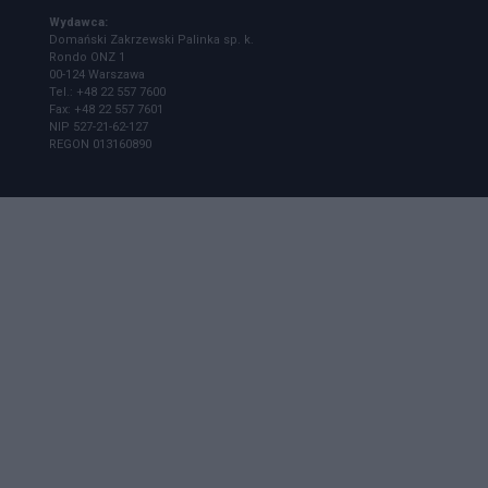
Wydawca:
Domański Zakrzewski Palinka sp. k.
Rondo ONZ 1
00-124 Warszawa
Tel.: +48 22 557 7600
Fax: +48 22 557 7601
NIP 527-21-62-127
REGON 013160890