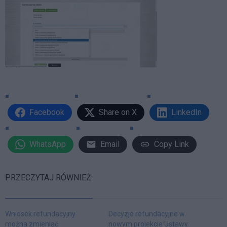
Facebook
Share on X
LinkedIn
WhatsApp
Email
Copy Link
PRZECZYTAJ RÓWNIEŻ:
Wniosek refundacyjny
Decyzje refundacyjne w
można zmieniać
nowym projekcie Ustawy