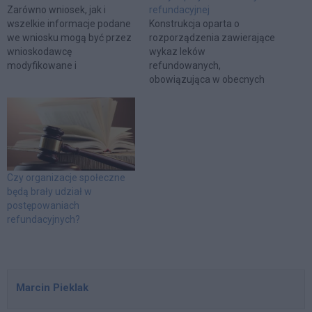
Zarówno wniosek, jak i
refundacyjnej
wszelkie informacje podane
Konstrukcja oparta o
we wniosku mogą być przez
rozporządzenia zawierające
wnioskodawcę
wykaz leków
modyfikowane i
refundowanych,
aktualizowane w toku
obowiązująca w obecnych
postępowania
przepisach refundacyjnych,
refundacyjnego. Minister
była rozwiązaniem często
Zdrowia, wydając decyzję
krytykowanym. W
refundacyjną, będzie
najnowszym projekcie
zobowiązany uwzględnić
Ustawy refundacyjnej
wszelkie nowe dane lub
zdecydowano się na odejście
okoliczności oraz
od dotychczasowego
Czy organizacje społeczne
formułowane przez
mechanizmu na rzecz
będą brały udział w
wnioskodawcę oczekiwania.
bardziej przejrzystego
postępowaniach
Ustalenia Ministra Zdrowia w
modelu. Rozporządzenie
refundacyjnych?
ramach postępowań
niepotrzebne Obecnie
refundacyjnych w
wykazy leków
przeważającym zakresie
refundowanych
opierać się…
wprowadzane są w formie
Marcin Pieklak
rozporządzenia Ministra
Zdrowia. Powoduje to