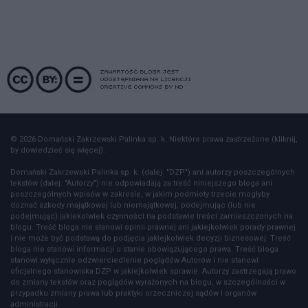
© 2026 Domański Zakrzewski Palinka sp. k. Niektóre prawa zastrzeżone (kliknij,
by dowiedzieć się więcej).
Domański Zakrzewski Palinka sp. k. (dalej: "DZP") ani autorzy poszczególnych
tekstów (dalej: "Autorzy") nie odpowiadają za treść niniejszego bloga ani
poszczególnych wpisów w zakresie, w jakim podmioty trzecie mogłyby
doznać szkody majątkowej lub niemajątkowej, podejmując (lub nie
podejmując) jakiekolwiek czynności na podstawie treści zamieszczonych na
blogu. Treść bloga nie stanowi opinii prawnej ani jakiejkolwiek porady prawnej
i nie może być podstawą do podjęcia jakiejkolwiek decyzji biznesowej. Treść
bloga nie stanowi informacji o stanie obowiązującego prawa. Treść bloga
stanowi wyłącznie odzwierciedlenie poglądów Autorów i nie stanowi
oficjalnego stanowiska DZP w jakiejkolwiek sprawie. Autorzy zastrzegają prawo
do zmiany tekstów oraz poglądów wyrażonych na blogu, w szczególności w
przypadku zmiany prawa lub praktyki orzeczniczej sądów i organów
administracji.