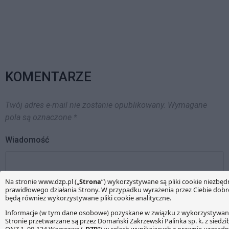
konieczność…
KOMENTARZE
Twój adres e-mail nie zostanie opublikowany.
Wymagane
pola są oznaczone
*
Wiadomość