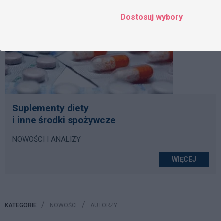
Dostosuj wybory
Suplementy diety
i inne środki spożywcze
NOWOŚCI I ANALIZY
WIĘCEJ
KATEGORIE
NOWOŚCI
AUTORZY