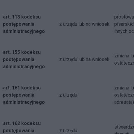
art. 113 kodeksu
prostowa
postępowania
z urzędu lub na wniosek
pisarskic
administracyjnego
innych o
art. 155 kodeksu
zmiana lu
postępowania
z urzędu lub na wniosek
ostateczn
administracyjnego
art. 161 kodeksu
zmiana lu
postępowania
z urzędu
ostatecz
administracyjnego
adresata)
art. 162 kodeksu
stwierdz
postępowania
z urzędu