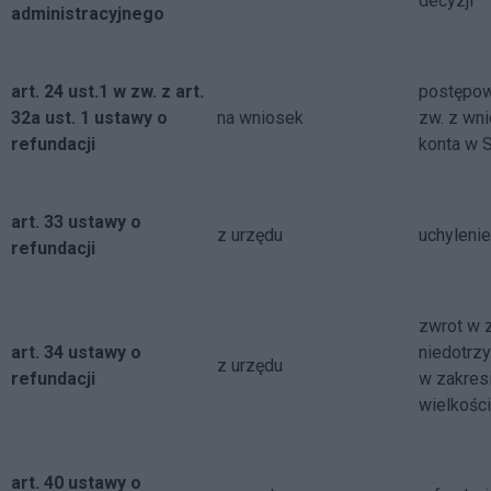
decyzji
administracyjnego
art. 24 ust.1 w zw. z art.
postępow
32a ust. 1 ustawy o
na wniosek
zw. z wn
refundacji
konta w 
art. 33 ustawy o
z urzędu
uchylenie
refundacji
zwrot w 
art. 34 ustawy o
niedotrz
z urzędu
refundacji
w zakres
wielkości
art. 40 ustawy o