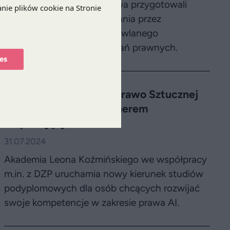
Pracodawców Budownictwa przygotowali
ankietę na temat postrzegania przez
uczestników procesu budowlanego
dotychczasowych rozwiązań prawnych.
es
Studia Podyplomowe Prawo Sztucznej
Inteligencji - DZP Partnerem
Wspierającym
31.07.2024
Akademia Leona Koźmińskiego we współpracy
m.in. z DZP uruchamia nowy kierunek studiów
podyplomowych dla osób chcących rozwijać
swoje kompetencje w zakresie prawa AI.