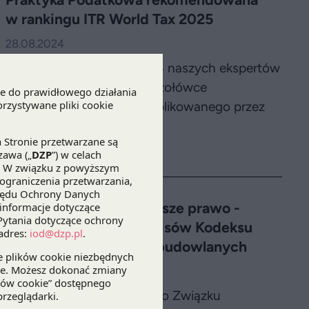
w rankingu ITR World Tax 2025
28.08.2024
Praktyka Podatkowa oraz 4 naszych ekspertów
ponownie znalazło się w czołówce
prestiżowego rankingu publikowanego przez
International Tax Review.
Ankieta | Zbudujmy lepsze prawo -
potrzeba zmiany przepisów Kodeksu
cywilnego o robotach budowlanych
12.08.2024
Eksperci DZP oraz Polskiego Związku