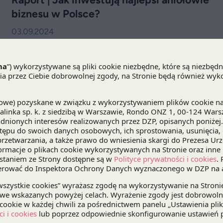
biznesu w Polsce?
03.09.2024
Już 3 września odbędzie się premiera raportu
na temat lokalnego rynku business angels.
Publikacja została przygotowana przez sieć
aniołów biznesu COBIN Angels we współpracy
z partnerami w tym kancelarią DZP.
Beata Cieszyńska członkinią kapituły
Nagrody Energii Kobiet
12.08.2024
Konkurs organizowany w ramach Kongresu
Energetycznego DISE wyróżnia kobiety