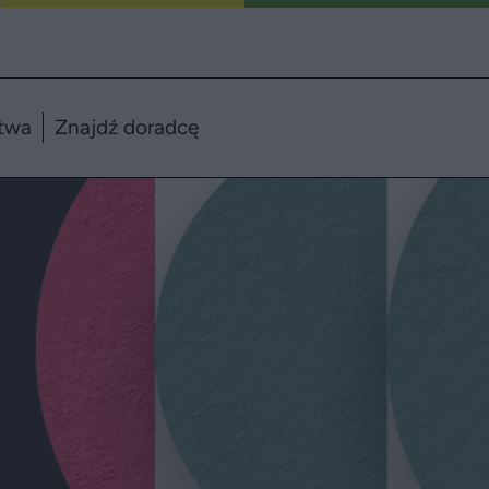
twa
Znajdź doradcę