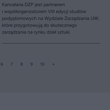
Kancelaria DZP jest partnerem
i współorganizatorem VIII edycji studiów
podyplomowych na Wydziale Zarządzania UW,
które przygotowują do skutecznego
zarządzania na rynku dzieł sztuki.
6
7
8
9
10
»