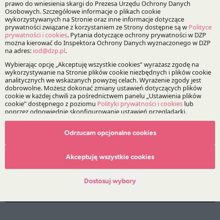
Aktualność | 26.03.2025
W najnowszym zestawieniu 18 ekspertów DZP otrzymało
indywidualne wyróżnienia, a do grona
rekomendowanych dołączyło aż 10 nowych prawników.
DZP umacnia swoją pozycję w rankingu Legal
500 EMEA 2024
Aktualność | 27.03.2024
Odrzucam opcjonalne cookies
W tegorocznej edycji rankingu Legal 500 nasza
kancelaria umocniła swoją pozycję, rekomendacje
Akceptuję wszystkie cookies
indywidualne otrzymało aż 61 naszych ekspertów w 19
specjalizacjach.
Dostosuj wybory