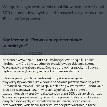
W tegorocznym zestawieniu opublikowanym przez Legal
500 rekomendowanych jest 49 naszych ekspertów oraz
19 zespołów prawnych.
Konferencja "Prawo ubezpieczeniowe
w praktyce"
Konferencja | 14.04.2025
Magdalena Krzysztoporska omówi praktyczne aspekty
odmowy wypłaty odszkodowania z powodu rażącego
niedbalstwa w kontekście najczęstszych problemów
pojawiających się w sporach ubezpieczeniowych.
DZP w czołówce międzynarodowego rankingu –
wyniki Legal 500 EMEA 2025