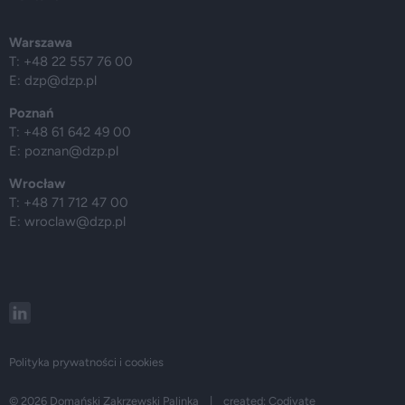
Warszawa
T: +48 22 557 76 00
E:
dzp@dzp.pl
Poznań
T: +48 61 642 49 00
E:
poznan@dzp.pl
Wrocław
T: +48 71 712 47 00
E:
wroclaw@dzp.pl
Polityka prywatności i cookies
© 2026 Domański Zakrzewski Palinka | created:
Codivate