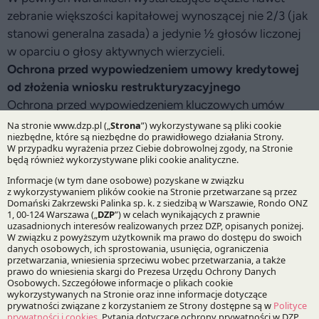
zebranie większości kapitałowej wynoszącej nie 2/3 (jak
stanowi generalna zasada) a jedynie ½ głosów liczonej
w oparciu o głosy aktywnych wierzycieli.
Ochrona przed wypowiedzeniem umowy kredytowej
od złożenia wniosku restrukturyzacyjnego
Ochrona przed wypowiedzeniem kluczowych umów
zawartych przez dłużnika zacznie się już w chwili
publikacji obwieszczenia w KRZ o wpisie do repertorium
wniosku restrukturyzacyjnego. Oznacza to m.in., że banki
nie będą mogły wypowiadać umów kredytowych
w okresie między złożeniem a rozpoznaniem wniosku
restrukturyzacyjnego.
Zmiany w popularnym „PZU“ i układzie częściowym
Postępowanie o zatwierdzenie układu prowadzone
z obwieszczeniem o ustaleniu dnia układowego,
wszczynane na podstawie umowy z doradcą
restrukturyzacyjnym to dziś najpopularniejsza forma
restrukturyzacji. Od 23 sierpnia wszczęcie „PZU” będzie