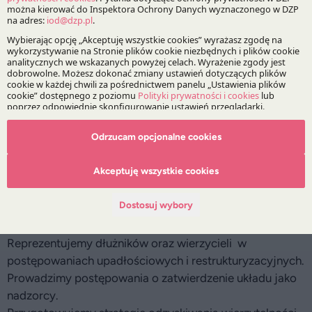
blokować ogłoszenie upadłości dłużnika.
Dłużnik, który nie będzie dłużej chciał prowadzić „PZU”
będzie mógł zrezygnować z jego dalszego prowadzenia.
Postępowanie umorzy się automatycznie, jeżeli w ciągu
czterech miesięcy dłużnik nie złoży do sądu wniosku
o zatwierdzenie układu.
Układ częściowy będzie przyjmowany według
Odrzucam opcjonalne cookies
łagodniejszych kryteriów. Łatwiej będzie go zawrzeć, bo
do jego przegłosowania wystarczy osiągniecie
Akceptuję wszystkie cookies
większości liczonej od wierzycieli aktywnych, a nie
wszystkich wierzycieli objętych układem częściowym jak
Dostosuj wybory
dotychczas.
Jak DZP pomaga wierzycielom i dłużnikom?
Reprezentujemy dłużników oraz wierzycieli w
postępowaniach upadłościowych i restrukturyzacyjnych.
Prowadzimy postępowania o zatwierdzenie układu jako
nadzorcy.