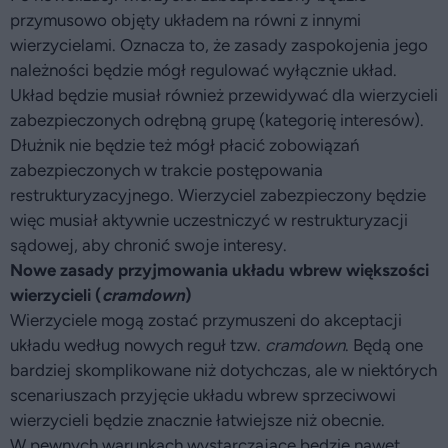
przymusowo objęty układem na równi z innymi
wierzycielami. Oznacza to, że zasady zaspokojenia jego
należności będzie mógł regulować wyłącznie układ.
Układ będzie musiał również przewidywać dla wierzycieli
zabezpieczonych odrębną grupę (kategorię interesów).
Dłużnik nie będzie też mógł płacić zobowiązań
zabezpieczonych w trakcie postępowania
restrukturyzacyjnego. Wierzyciel zabezpieczony będzie
więc musiał aktywnie uczestniczyć w restrukturyzacji
sądowej, aby chronić swoje interesy.
Nowe zasady przyjmowania układu wbrew większości
wierzycieli (
cramdown
)
Wierzyciele mogą zostać przymuszeni do akceptacji
układu według nowych reguł tzw.
cramdown
. Będą one
bardziej skomplikowane niż dotychczas, ale w niektórych
scenariuszach przyjęcie układu wbrew sprzeciwowi
wierzycieli będzie znacznie łatwiejsze niż obecnie.
W pewnych warunkach wystarczające będzie nawet