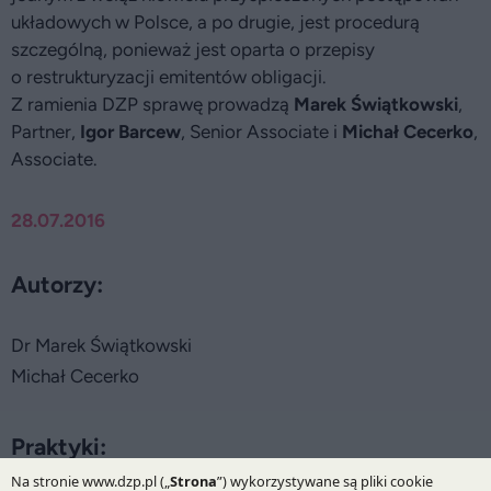
układowych w Polsce, a po drugie, jest procedurą
szczególną, ponieważ jest oparta o przepisy
o restrukturyzacji emitentów obligacji.
Z ramienia DZP sprawę prowadzą
Marek Świątkowski
,
Partner,
Igor Barcew
, Senior Associate i
Michał Cecerko
,
Associate.
28.07.2016
Autorzy:
Dr Marek Świątkowski
Michał Cecerko
Praktyki: