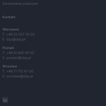
Zamówienia publiczne
Kontakt
Warszawa
T: +48 22 557 76 00
E:
dzp@dzp.pl
Poznań
T: +48 61 642 49 00
E:
poznan@dzp.pl
Wrocław
T: +48 71 712 47 00
E:
wroclaw@dzp.pl