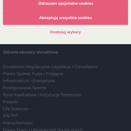
O DZP
Odrzucam opcjonalne cookies
Zespół
Nasze doradztwo
Akceptuję wszystkie cookies
Alerty prawne
Wydarzenia
Dostosuj wybory
Media
Główne obszary doradztwa
Doradztwo Regulacyjne, Legislacja i Compliance
Prawo Spółek, Fuzje i Przejęcia
Infrastruktura i Energetyka
Postępowania Sporne
Rynki Kapitałowe i Instytucje Finansowe
Podatki
Life Sciences
IP&TMT
Nieruchomości
Prawo Pracy i Ubezpieczeń Społecznych