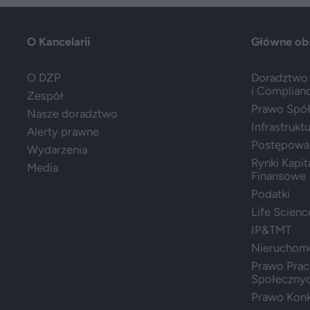
O Kancelarii
Główne ob
O DZP
Doradztwo 
i Complian
Zespół
Prawo Spółe
Nasze doradztwo
Infrastrukt
Alerty prawne
Postępowa
Wydarzenia
Rynki Kapit
Media
Finansowe
Podatki
Life Scienc
IP&TMT
Nieruchom
Prawo Prac
Społeczny
Prawo Konk