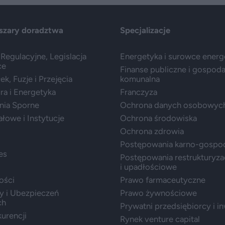
szary doradztwa
Specjalizacje
Regulacyjne, Legislacja
Energetyka i surowce ener
ce
Finanse publiczne i gospod
k, Fuzje i Przejęcia
komunalna
ura i Energetyka
Franczyza
nia Sporne
Ochrona danych osobowyc
ałowe i Instytucje
Ochrona środowiska
Ochrona zdrowia
Postępowania karno-gospo
es
Postępowania restrukturyza
i upadłościowe
ości
Prawo farmaceutyczne
y i Ubezpieczeń
Prawo żywnościowe
ch
Prywatni przedsiębiorcy i i
urencji
Rynek venture capital