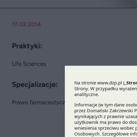
17.02.2014
Praktyki:
Life Sciences
Specjalizacje:
Prawo farmaceutyczne