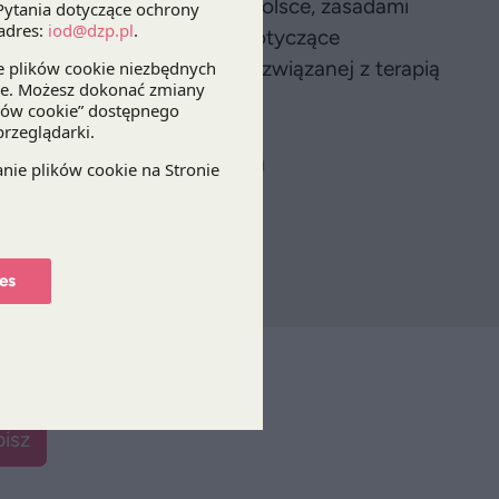
refundacją oraz reklamą w Polsce, zasadami
 w Polsce, a także kwestie dotyczące
w leczniczych, farmaceuty) związanej z terapią
gicznych i biopodobnych
es
isz