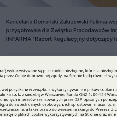
Kancelaria Domański Zakrzewski Palinka ws
przygotowała dla Związku Pracodawców I
INFARMA "Raport Regulacyjny dotyczący le
Kancelaria Domański Zakrzewski Palinka wspólnie z kancelarią Baker&
Farmaceutycznych INFARMA "
Raport Regulacyjny dotyczący leków b
Jednym z podstawowych celów raportu jest wykaza
biopodobnymi a generycznymi. W tym zakresie, wy
stanowiskom, nie można stawiać znaku równości
W raporcie powyższe różnice i rozbieżności zosta
Kompleksowo omówione zostały kwestie związan