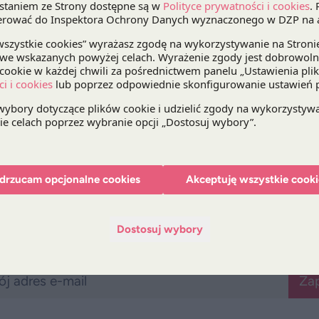
biologicznych i biopodobnych (ramy prawne), ich 
preskrypcji lekarskiej i wydawania leków w aptece
odpowiedzialności (producenta, lekarza, podmiotó
i zamianą leków.
Zachęcamy do lektury Raportu!
Raport Regulacyjny dotyczący leków biolo
luty 2014
»
drzucam opcjonalne cookies
Akceptuję wszystkie cooki
Dostosuj wybory
Bądź na bieżąco z DZP
Zap