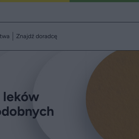
ztwa
Znajdź doradcę
 leków
podobnych