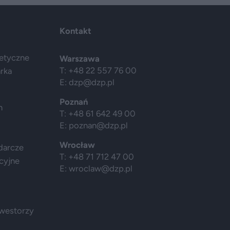
Kontakt
getyczne
Warszawa
T: +48 22 557 76 00
arka
E:
dzp@dzp.pl
Poznań
h
T: +48 61 642 49 00
E:
poznan@dzp.pl
Wrocław
darcze
T: +48 71 712 47 00
cyjne
E:
wroclaw@dzp.pl
nwestorzy