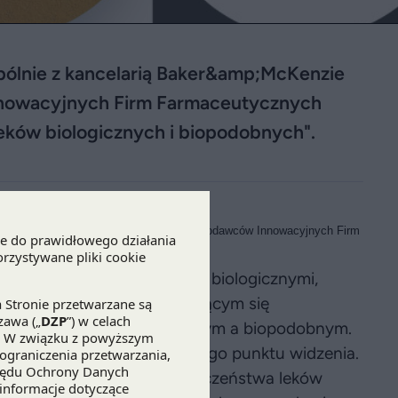
pólnie z kancelarią Baker&amp;McKenzie
nnowacyjnych Firm Farmaceutycznych
ków biologicznych i biopodobnych".
McKenzie przygotowała dla Związku Pracodawców Innowacyjnych Firm
iologicznych i biopodobnych
".
nie różnicy między lekami biologicznymi,
kazanie, iż wbrew pojawiającym się
 pomiędzy lekiem generycznym a biopodobnym.
ły przeanalizowane z prawnego punktu widzenia.
e z monitorowaniem bezpieczeństwa leków