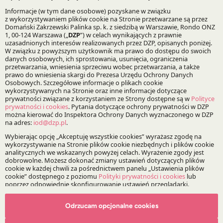
Technologie, media, telekomunikacja
Bądź na bieżąco z DZP
Zapisz
O Kancelarii
O DZP
Zespół
Nasze doradztwo
Odrzucam opcjonalne cookies
Alerty prawne