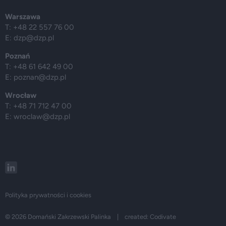
Warszawa
T: +48 22 557 76 00
E:
dzp@dzp.pl
Poznań
T: +48 61 642 49 00
E:
poznan@dzp.pl
Wrocław
T: +48 71 712 47 00
E:
wroclaw@dzp.pl
Polityka prywatności i cookies
© 2026 Domański Zakrzewski Palinka | created:
Codivate