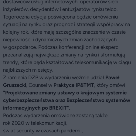
dostawców usług internetowych, operatorów sieci,
inżynierów, decydentów i entuzjastów rynku telco.
Tegoroczna edycja poświęcona będzie omówieniu
sytuacji na rynku oraz prognoz i strategii współpracy na
kolejny rok, które mają szczególne znaczenie w czasie
niepewności i dynamicznych zmian zachodzących
w gospodarce. Podczas konferencji online eksperci
przeanalizują największe zmiany na rynku i sformułują
trendy, które będą kształtować telekomunikację w ciągu
najbliższych miesięcy.
Z ramienia DZP w wydarzeniu weźmie udział
Paweł
Gruszecki
, Counsel w
Praktyce IP&TMT
, który omówi
"Projektowane zmiany ustawy o krajowym systemie
cyberbezpieczeństwa oraz Bezpieczeństwo systemów
informacyjnych po BREXIT"
.
Podczas wydarzenia omówione zostaną także:
rok 2020 w telekomunikacji,
świat security w czasach pandemii,