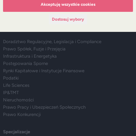
Wydarzenia
Akceptuję wszystkie cookies
Media
Dostosuj wybory
Główne obszary doradztwa
Doradztwo Regulacyjne, Legislacja i Compliance
Prawo Spółek, Fuzje i Przejęcia
Infrastruktura i Energetyka
Postępowania Sporne
Rynki Kapitałowe i Instytucje Finansowe
Podatki
Life Sciences
IP&TMT
Nieruchomości
Prawo Pracy i Ubezpieczeń Społecznych
Prawo Konkurencji
Specjalizacje