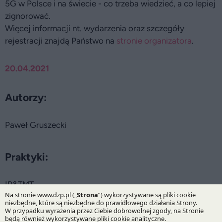
5G w Polsce i na świecie - co trzeba wiedzieć, a co lepiej
zignorować.
Więcej informacji nt. wydarzenia oraz szczegóły
rejestracji znajdą Państwo na
stronie organizatora
.
20.04.2021
Autorzy:
Paweł Gruszecki
Praktyki:
IP&TMT
Specjalizacje: