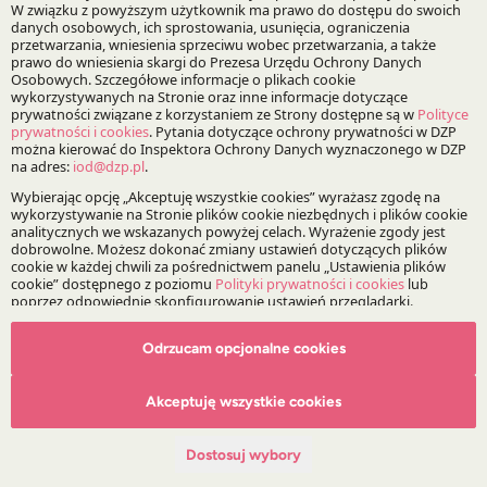
Zapisz
O Kancelarii
O DZP
Zespół
Nasze doradztwo
Alerty prawne
Wydarzenia
Media
Odrzucam opcjonalne cookies
Główne obszary doradztwa
Akceptuję wszystkie cookies
Doradztwo Regulacyjne, Legislacja i Compliance
Dostosuj wybory
Prawo Spółek, Fuzje i Przejęcia
Infrastruktura i Energetyka