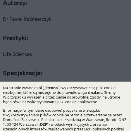
Autorzy:
Dr Paweł Kaźmierczyk
Praktyki:
Life Sciences
Specjalizacje:
Ochrona zdrowia
Bądź na bieżąco z DZP