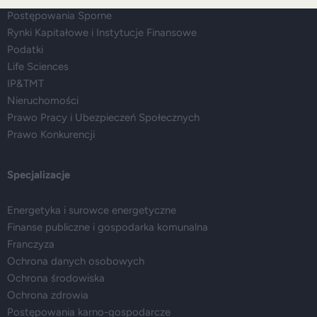
Postępowania Sporne
Rynki Kapitałowe i Instytucje Finansowe
Podatki
Life Sciences
IP&TMT
Nieruchomości
Prawo Pracy i Ubezpieczeń Społecznych
Prawo Konkurencji
Specjalizacje
Energetyka i surowce energetyczne
Finanse publiczne i gospodarka komunalna
Franczyza
Ochrona danych osobowych
Ochrona środowiska
Ochrona zdrowia
Postępowania karno-gospodarcze