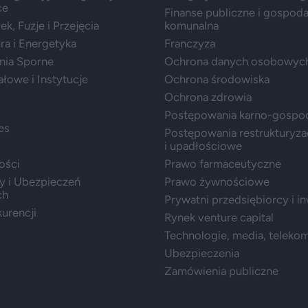
ce
Finanse publiczne i gospod
k, Fuzje i Przejęcia
komunalna
ura i Energetyka
Franczyza
nia Sporne
Ochrona danych osobowyc
ałowe i Instytucje
Ochrona środowiska
Ochrona zdrowia
Postępowania karno-gospo
es
Postępowania restrukturyza
i upadłościowe
ości
Prawo farmaceutyczne
y i Ubezpieczeń
Prawo żywnościowe
ch
Prywatni przedsiębiorcy i i
urencji
Rynek venture capital
Technologie, media, teleko
Ubezpieczenia
Zamówienia publiczne