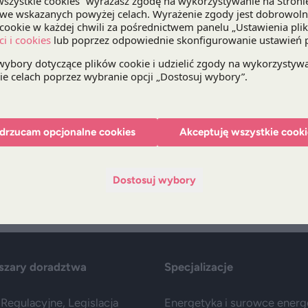
dwie prezentacje - "
Zmiany w sektorze gospodark
o odpadach oraz Ustawy o utrzymaniu czystości
wykorzystanie odpadów w świetle regulacji pr
drzucam opcjonalne cookies
Akceptuję wszystkie cooki
Bądź na bieżąco z DZP
Dostosuj wybory
Zap
szary doradztwa
Specjalizacje
Regulacyjne, Legislacja
Energetyka i surowce ener