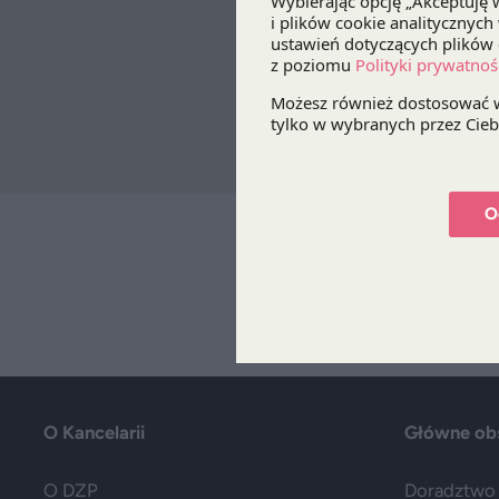
O
O Kancelarii
Główne ob
O DZP
Doradztwo 