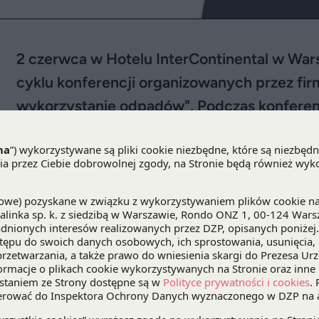
2 czerwca w Hotelu InterContinental w Wars
cyklu konferencji organizowanych przez fi
wykorzystanie odpadów". Podczas konferenc
naszej kancelarii, wygłosi dwie prezentacje
odpadami w świetle nowelizacji Ustawy o o
czystości i porządku w gminach" oraz "En
świetle regulacji prawnych".
2 czerwca
w Hotelu InterContinental w Warszawie 
konferencji organizowanych przez firmę Ekokogener
odpadów
". Podczas konferencji
Daniel Chojnacki