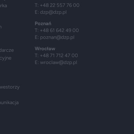
T: +48 22 557 76 00
arka
E:
dzp@dzp.pl
Poznań
h
T: +48 61 642 49 00
E:
poznan@dzp.pl
Wrocław
darcze
T: +48 71 712 47 00
cyjne
E:
wroclaw@dzp.pl
nwestorzy
munikacja