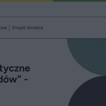
twa
Znajdź doradcę
tyczne
dów" -