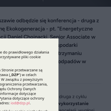
zawie odbędzie się konferencja - druga z
rmę Ekokogeneracja - pt. "Energetyczne
ji Daniel Chojnacki, Senior Associate w
 - "Zmiany w sektorze gospodarki
dpadach oraz Ustawy o utrzymaniu
ergetyczne wykorzystanie odpadów w
odbędzie się konferencja - druga z cyklu
acja - pt. "
Energetyczne wykorzystanie
, Senior Associate w naszej kancelarii, wygłosi