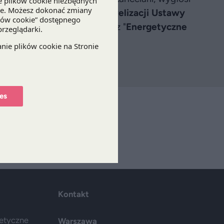
i odpadami w świetle nowelizacji Ustawy
 i porządku w gminach
" oraz "
Energetyczne
awnych
".
es
isz
Kontakt
getyczne
Warszawa