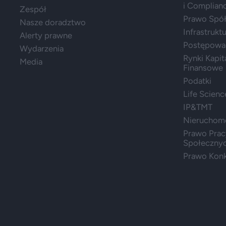
i Complian
Zespół
Prawo Spółe
Nasze doradztwo
Infrastrukt
Alerty prawne
Postępowa
Wydarzenia
Rynki Kapit
Media
Finansowe
Podatki
Life Scienc
IP&TMT
Nieruchom
Prawo Prac
Społeczny
Prawo Konk