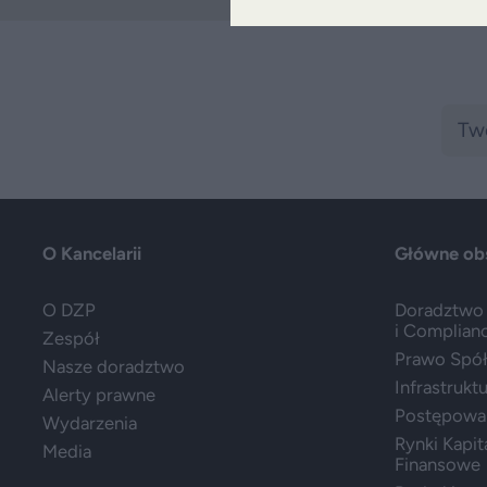
O Kancelarii
Główne ob
O DZP
Doradztwo 
i Complian
Zespół
Prawo Spółe
Nasze doradztwo
Infrastrukt
Alerty prawne
Postępowa
Wydarzenia
Rynki Kapit
Media
Finansowe