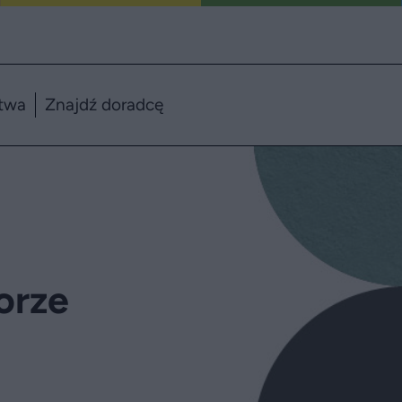
twa
Znajdź doradcę
orze