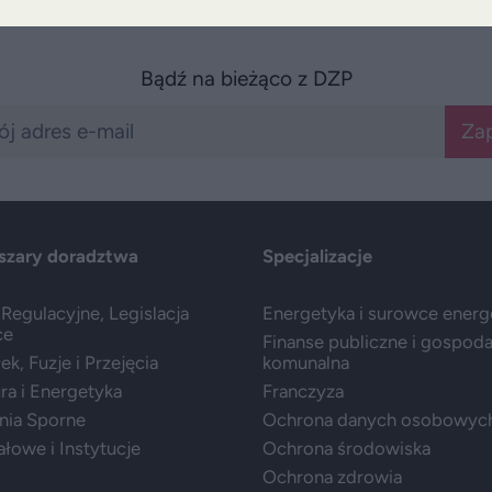
Bądź na bieżąco z DZP
Zap
szary doradztwa
Specjalizacje
Regulacyjne, Legislacja
Energetyka i surowce ener
ce
Finanse publiczne i gospod
k, Fuzje i Przejęcia
komunalna
ura i Energetyka
Franczyza
nia Sporne
Ochrona danych osobowyc
ałowe i Instytucje
Ochrona środowiska
Ochrona zdrowia