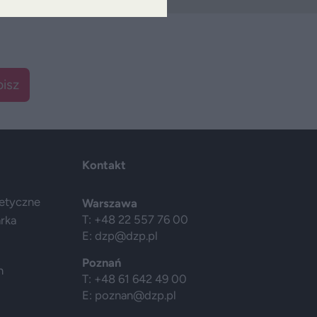
isz
Kontakt
getyczne
Warszawa
T: +48 22 557 76 00
arka
E:
dzp@dzp.pl
Poznań
h
T: +48 61 642 49 00
E:
poznan@dzp.pl