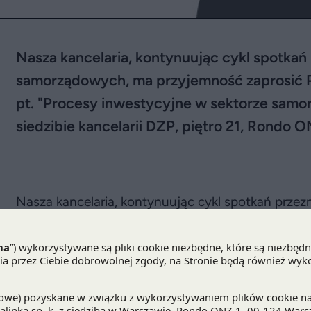
Nasza kancelaria, kontynuując cykl spotka
samorządowych, ma przyjemność zaprosić 
pt. "Procesy inwestycyjne w sektorze samo
siedzibie kancelarii DZP, piętro 21, Rondo 
Nasza kancelaria, kontynuując cykl spotkań prze
samorządowych, ma przyjemność zaprosić Państw
"
Procesy inwestycyjne w sektorze samorządo
kancelarii
.
DZP, piętro 21, Rondo ONZ 1, Warszawa
Celem najbliższego spotkania będzie wymiana p
inwestycyjnych, gdzie