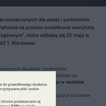
ń przeznaczonych dla władz i podmiotów
Państwa na prawno-podatkowe warsztaty
rządowym", które odbędą się 22 maja w
ONZ 1, Warszawa.
znaczonych dla władz i podmiotów
a na prawno-podatkowe warsztaty pt.
wym
", które odbędą się
22 maja
w siedzibie
oglądów i doświadczeń dotyczących procesów