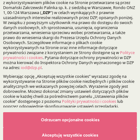
Bądź na bieżąco z DZP
Zapisz
O Kancelarii
O DZP
Zespół
Nasze doradztwo
Alerty prawne
Odrzucam opcjonalne cookies
Wydarzenia
Media
Akceptuję wszystkie cookies