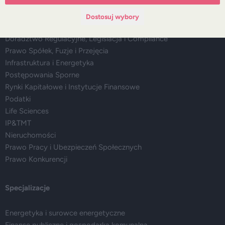
Główne obszary doradztwa
Dostosuj wybory
Doradztwo Regulacyjne, Legislacja i Compliance
Prawo Spółek, Fuzje i Przejęcia
Infrastruktura i Energetyka
Postępowania Sporne
Rynki Kapitałowe i Instytucje Finansowe
Podatki
Life Sciences
IP&TMT
Nieruchomości
Prawo Pracy i Ubezpieczeń Społecznych
Prawo Konkurencji
Specjalizacje
Energetyka i surowce energetyczne