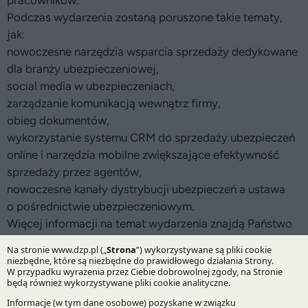
pracowników.
Podczas wydarzenia zostaną poruszone takie tematy,
jak:
nowoczesne narzędzia wsparcia sprzedaży dedykowane
dla branży ubezpieczeniowej,
social media w ubezpieczeniach,
zarządzanie komunikacją wewnątrz firmy,
obieg dokumentów,
wykorzystanie systemu CRM do sprzedaży ubezpieczeń
online i narzędzia mobilne zwiększające efektywność
sprzedaży przez agentów,
nowoczesne kanały dystrybucji ubezpieczeń a ustawa
o pośrednictwie ubezpieczeniowym.
Więcej informacji na temat wydarzenia znajdą Państwo
na stronie organizatora:
http://www.multitrain.pl
26.09.2013