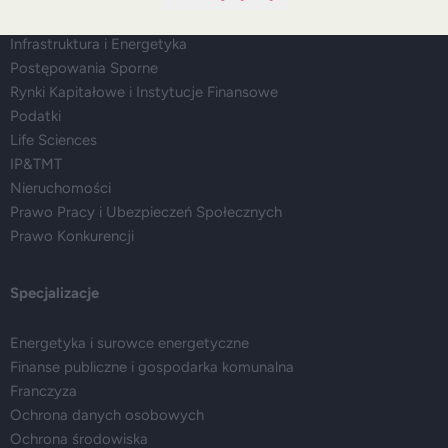
Prawo Spółek, Fuzje i Przejęcia
Infrastruktura i Energetyka
Postępowania Sporne
Rynki Kapitałowe i Instytucje Finansowe
Podatki
Life Sciences
IP&TMT
Nieruchomości
Prawo Pracy i Ubezpieczeń Społecznych
Prawo Konkurencji
Specjalizacje
Energetyka i surowce energetyczne
Finanse publiczne i gospodarka komunalna
Franczyza
Ochrona danych osobowych
Ochrona środowiska