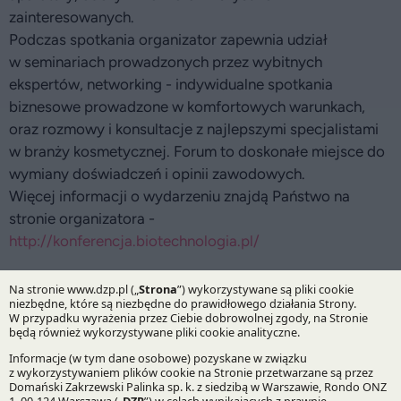
zainteresowanych.
Podczas spotkania organizator zapewnia udział
w seminariach prowadzonych przez wybitnych
ekspertów, networking - indywidualne spotkania
biznesowe prowadzone w komfortowych warunkach,
oraz rozmowy i konsultacje z najlepszymi specjalistami
w branży kosmetycznej. Forum to doskonałe miejsce do
wymiany doświadczeń i opinii zawodowych.
Więcej informacji o wydarzeniu znajdą Państwo na
stronie organizatora -
http://konferencja.biotechnologia.pl/
27.05.2015