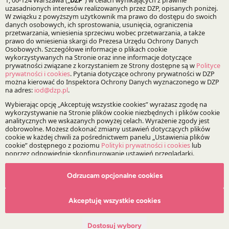
Bądź na bieżąco z DZP
Zapisz
O Kancelarii
O DZP
Zespół
Nasze doradztwo
Alerty prawne
Wydarzenia
Media
Odrzucam opcjonalne cookies
Akceptuję wszystkie cookies
Główne obszary doradztwa
Dostosuj wybory
Doradztwo Regulacyjne, Legislacja i Compliance