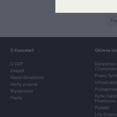
O Kancelarii
Główne ob
O DZP
Doradztwo 
i Complian
Zespół
Prawo Spółe
Nasze doradztwo
Infrastrukt
Alerty prawne
Postępowa
Wydarzenia
Rynki Kapit
Media
Finansowe
Podatki
Life Scienc