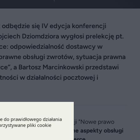
 odbędzie się IV edycja konferencji
ciech Dziomdziora wygłosi prelekcję pt.
ce: odpowiedzialność dostawcy w
rawne obsługi zwrotów, sytuacja prawna
e”, a Bartosz Marcinkowski przedstawi
ości w działalności pocztowej i
dzie się IV edycja konferencji "Nowe prawo
wygłosi prelekcję pt. "
Prawne aspekty obsługi
cy w transakcjach e-commerce,