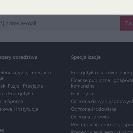
Bądź na bieżąco z DZP
Zap
szary doradztwa
Specjalizacje
Regulacyjne, Legislacja
Energetyka i surowce ener
ce
Finanse publiczne i gospod
k, Fuzje i Przejęcia
komunalna
ura i Energetyka
Franczyza
nia Sporne
Ochrona danych osobowyc
ałowe i Instytucje
Ochrona środowiska
Ochrona zdrowia
Postępowania karno-gospo
es
Postępowania restrukturyza