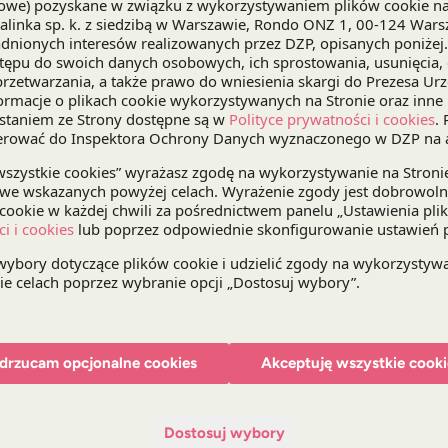
uwarunkowania prawne obsługi zwrotów, sytuac
e-commerce
”, a
Bartosz Marcinkowski
przedstawi
i prywatności w działalności pocztowej i kuriers
Konferencja poświecona będzie wyzwaniom i uw
rynku pocztowego, kurierskiego, dystrybucyjneg
w Polsce oraz Unii Europejskiej.
Uczestnicy konferencji dyskutować będą o model
wzajemnego dostępu operatorów do infrastruktury
i zagrożenia związane z różnymi modelami dostępu
Europejskiej i na świecie. Prelegenci postarają się
najlepszy dla rynku polskiego.
Więcej szczegółów znajdą Państwo na stronie org
drzucam opcjonalne cookies
Akceptuję wszystkie cooki
Dostosuj wybory