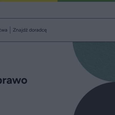
twa
Znajdź doradcę
prawo