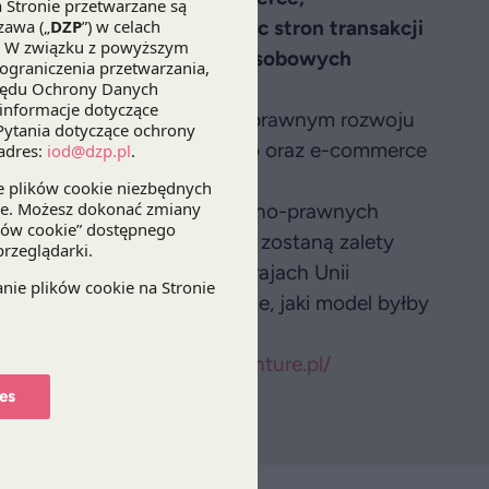
ja prawna dostawcy wobec stron transakcji
 temat "
Ochrona danych osobowych
kiej
".
arunkowaniom regulacyjno-prawnym rozwoju
o, marketingu bezpośredniego oraz e-commerce
ach biznesowych i regulacyjno-prawnych
 pocztowej. Przedstawione zostaną zalety
, realizowanymi w innych krajach Unii
 odpowiedzieć m.in. na pytanie, jaki model byłby
anizatora:
http://www.adventure.pl/
es