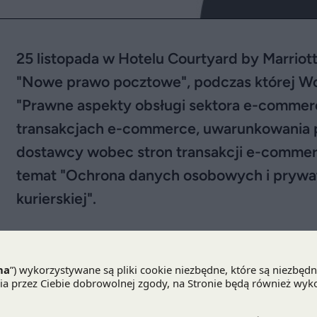
25 listopada w Hotelu Courtyard by Marriott
"Nowe prawo pocztowe", podczas której Woj
"Prawne aspekty obsługi sektora e-commer
transakcjach e-commerce, uwarunkowania p
dostawcy wobec stron transakcji e-commerc
temat "Ochrona danych osobowych i prywatn
kurierskiej".
25 listopada
w Hotelu Courtyard by Marriott odbę
pocztowe", podczas której
Wojciech Dziomdziora
sektora e-commerce: odpowiedzialność dostaw