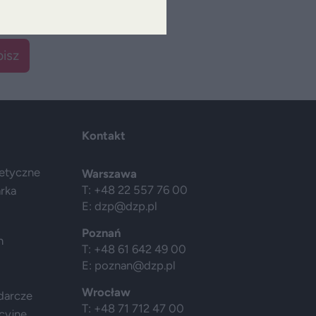
isz
Kontakt
getyczne
Warszawa
T: +48 22 557 76 00
arka
E:
dzp@dzp.pl
Poznań
h
T: +48 61 642 49 00
E:
poznan@dzp.pl
Wrocław
darcze
T: +48 71 712 47 00
cyjne