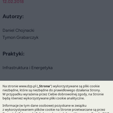
12.02.2018
Autorzy:
Daniel Chojnacki
Tymon Grabarczyk
Praktyki:
Infrastruktura i Energetyka
Specjalizacje:
Ochrona środowiska