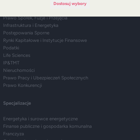
Dostosuj wybory
Doradztwo Regulacyjne, Legislacja i Compliance
Prawo Spółek, Fuzje i Przejęcia
Infrastruktura i Energetyka
Postępowania Sporne
Rynki Kapitałowe i Instytucje Finansowe
Podatki
Life Sciences
IP&TMT
Nieruchomości
Prawo Pracy i Ubezpieczeń Społecznych
Prawo Konkurencji
Specjalizacje
Energetyka i surowce energetyczne
Finanse publiczne i gospodarka komunalna
Franczyza