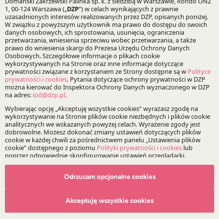
Bądź na bieżąco z DZP
Zapisz
O Kancelarii
O DZP
Zespół
Nasze doradztwo
Alerty prawne
Wydarzenia
Odrzucam opcjonalne cookies
Media
Akceptuję wszystkie cookies
Główne obszary doradztwa