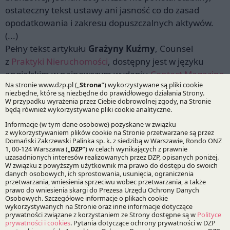
ostateczny tekst ustawy ani jasność co do zasad
opodatkowania i zakresu dopuszczalnych aktywów.
(...)
Pełny tekst artykułu
Grażyny Kuźmy
, Counsel
z
Praktyki Nieruchomości
, dostępny jest w języku
angielskim w najnowszym wydaniu
Contact Magazine
Online
wydawanego przez
Brytyjsko-Polską Izbę
Handlową (BPCC)
.
15.06.2026
Autorzy:
Grażyna Kuźma
Praktyki: