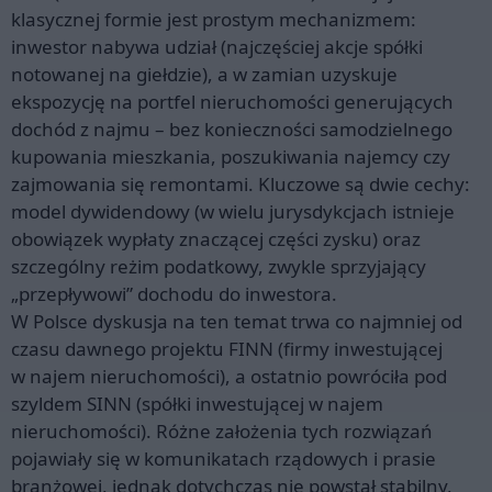
klasycznej formie jest prostym mechanizmem:
inwestor nabywa udział (najczęściej akcje spółki
notowanej na giełdzie), a w zamian uzyskuje
ekspozycję na portfel nieruchomości generujących
dochód z najmu – bez konieczności samodzielnego
kupowania mieszkania, poszukiwania najemcy czy
zajmowania się remontami. Kluczowe są dwie cechy:
model dywidendowy (w wielu jurysdykcjach istnieje
obowiązek wypłaty znaczącej części zysku) oraz
szczególny reżim podatkowy, zwykle sprzyjający
„przepływowi” dochodu do inwestora.
W Polsce dyskusja na ten temat trwa co najmniej od
czasu dawnego projektu FINN (firmy inwestującej
w najem nieruchomości), a ostatnio powróciła pod
szyldem SINN (spółki inwestującej w najem
nieruchomości). Różne założenia tych rozwiązań
pojawiały się w komunikatach rządowych i prasie
branżowej, jednak dotychczas nie powstał stabilny,