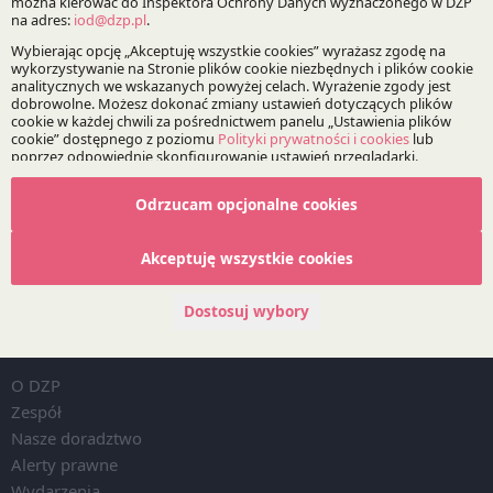
Nieruchomości
Bądź na bieżąco z DZP
Odrzucam opcjonalne cookies
Zapisz
Akceptuję wszystkie cookies
Dostosuj wybory
O Kancelarii
O DZP
Zespół
Nasze doradztwo
Alerty prawne
Wydarzenia