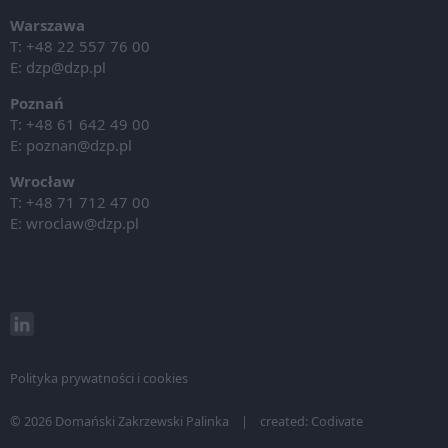
Warszawa
T: +48 22 557 76 00
E:
dzp@dzp.pl
Poznań
T: +48 61 642 49 00
E:
poznan@dzp.pl
Wrocław
T: +48 71 712 47 00
E:
wroclaw@dzp.pl
Polityka prywatności i cookies
© 2026 Domański Zakrzewski Palinka | created:
Codivate