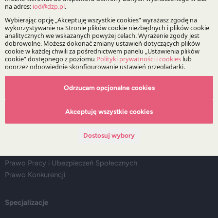
Media
Główne obszary doradztwa
Doradztwo Regulacyjne, Legislacja i Compliance
Prawo Spółek, Fuzje i Przejęcia
Infrastruktura i Energetyka
Odrzucam opcjonalne cookies
Postępowania Sporne
Rynki Kapitałowe i Instytucje Finansowe
Akceptuję wszystkie cookies
Podatki
Life Sciences
Dostosuj wybory
IP&TMT
Nieruchomości
Prawo Pracy i Ubezpieczeń Społecznych
Prawo Konkurencji
Specjalizacje