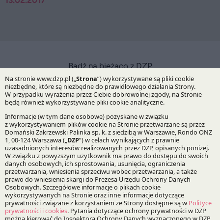
13.02.2017
Bądź na bieżąco z DZP
Zapisz
O Kancelarii
O DZP
Zespół
Nasze doradztwo
Alerty prawne
Wydarzenia