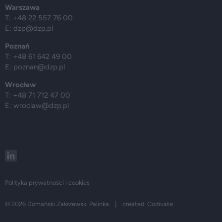
Warszawa
T: +48 22 557 76 00
E:
dzp@dzp.pl
Poznań
T: +48 61 642 49 00
E:
poznan@dzp.pl
Wrocław
T: +48 71 712 47 00
E:
wroclaw@dzp.pl
Polityka prywatności i cookies
© 2026 Domański Zakrzewski Palinka | created:
Codivate