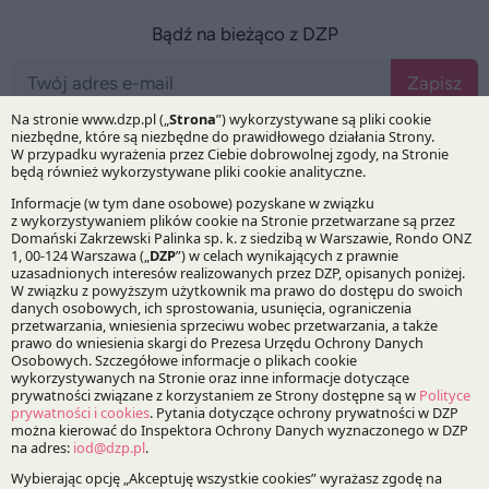
Bądź na bieżąco z DZP
Zapisz
O Kancelarii
O DZP
Zespół
Nasze doradztwo
Alerty prawne
Wydarzenia
Media
Główne obszary doradztwa