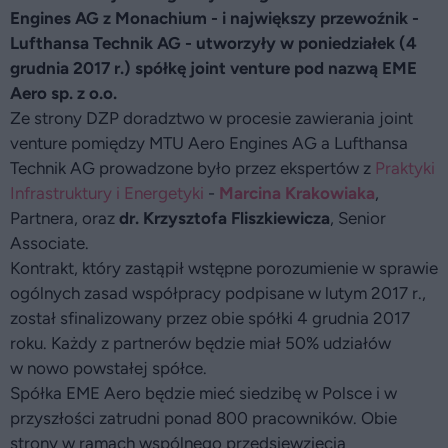
Engines AG z Monachium - i największy przewoźnik -
Lufthansa Technik AG - utworzyły w poniedziałek (4
grudnia 2017 r.) spółkę joint venture pod nazwą EME
Aero sp. z o.o.
Ze strony DZP doradztwo w procesie zawierania joint
venture pomiędzy MTU Aero Engines AG a Lufthansa
Technik AG prowadzone było przez ekspertów z
Praktyki
Infrastruktury i Energetyki
-
Marcina Krakowiaka
,
Partnera, oraz
dr. Krzysztofa Fliszkiewicza
, Senior
Associate.
Kontrakt, który zastąpił wstępne porozumienie w sprawie
ogólnych zasad współpracy podpisane w lutym 2017 r.,
został sfinalizowany przez obie spółki 4 grudnia 2017
roku. Każdy z partnerów będzie miał 50% udziałów
w nowo powstałej spółce.
Spółka EME Aero będzie mieć siedzibę w Polsce i w
przyszłości zatrudni ponad 800 pracowników. Obie
strony w ramach wspólnego przedsięwzięcia