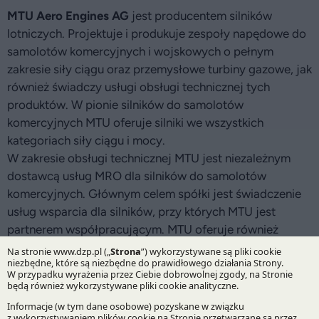
MTU Aero Engines AG
jest producentem silników
lotniczych. Projektuje i produkuje zespoły napędowe do
samolotów komercyjnych i wojskowych o pełnym
zakresie siły ciągu oraz przemysłowe turbiny gazowe, jak
również świadczy usługi obsługi technicznej tych
produktów. W pionie silników do samolotów
komercyjnych MTU oferuje silniki we wszystkich
kategoriach siły ciągu i mocy.
W zakresie obsługi technicznej MTU jest niezależnym
dostawcą usług MRO dla silników do samolotów
komercyjnych. Głównym celem spółki jest świadczenie
usług wsparcia dla silników, przy których MTU jest
partnerem współpracującym. MTU oferuje również
usługi w zakresie naprawy różnych rodzajów silników.
W dziedzinie samolotów wojskowych MTU dostarcza
technologie wspomagające, projektuje i produkuje silniki
oraz podzespoły, i zapewnia wsparcie logistyczne.