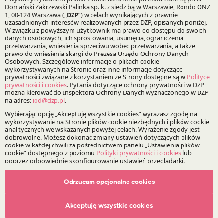
08.12.2017
Autorzy:
Marcin Krakowiak
Dr Krzysztof Fliszkiewicz
Praktyki:
Infrastruktura i Energetyka
Specjalizacje:
Odrzucam opcjonalne cookies
Fuzje, przejęcia i restrukturyzacje
Akceptuję wszystkie cookies