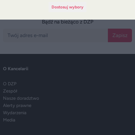
Dostosuj wybory
Bądź na bieżąco z DZP
Zapisz
O Kancelarii
O DZP
Zespół
Nasze doradztwo
Alerty prawne
Wydarzenia
Media