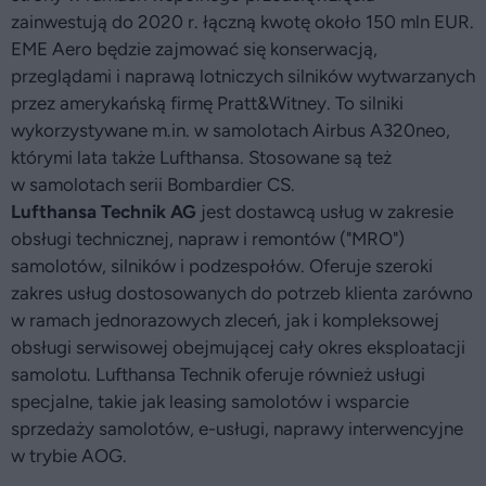
zainwestują do 2020 r. łączną kwotę około 150 mln EUR.
EME Aero będzie zajmować się konserwacją,
przeglądami i naprawą lotniczych silników wytwarzanych
przez amerykańską firmę Pratt&Witney. To silniki
wykorzystywane m.in. w samolotach Airbus A320neo,
którymi lata także Lufthansa. Stosowane są też
w samolotach serii Bombardier CS.
Lufthansa Technik AG
jest dostawcą usług w zakresie
obsługi technicznej, napraw i remontów ("MRO")
samolotów, silników i podzespołów. Oferuje szeroki
zakres usług dostosowanych do potrzeb klienta zarówno
w ramach jednorazowych zleceń, jak i kompleksowej
obsługi serwisowej obejmującej cały okres eksploatacji
samolotu. Lufthansa Technik oferuje również usługi
specjalne, takie jak leasing samolotów i wsparcie
sprzedaży samolotów, e-usługi, naprawy interwencyjne
w trybie AOG.