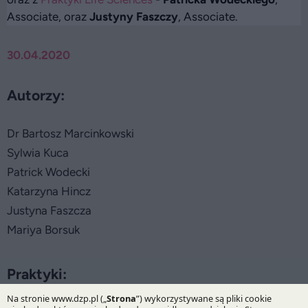
Associate, oraz
Justyny Faszczy
, Associate.
30.04.2020
Autorzy:
Dr Bartosz Marcinkowski
Sylwia Kuca
Patrick Wodecki
Katarzyna Hincz
Justyna Faszcza
Mariya Borsuk
Praktyki: