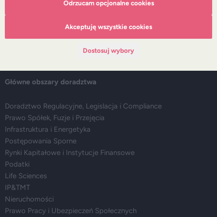
Odrzucam opcjonalne cookies
Zespół
Nasze doradztwo
Akceptuję wszystkie cookies
Alerty prawne
Wydarzenia
Dostosuj wybory
Media
Główne obszary doradztwa
Doradztwo Regulacyjne, Legislacja i Compliance
Prawo Spółek, Fuzje i Przejęcia
Infrastruktura i Energetyka
Postępowania Sporne
Rynki Kapitałowe i Instytucje Finansowe
Podatki
Life Sciences
IP&TMT
Nieruchomości
Prawo Pracy i Ubezpieczeń Społecznych