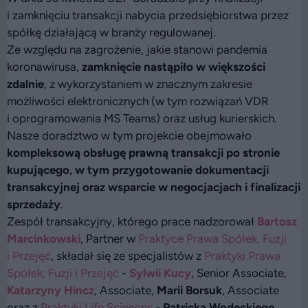
i zamknięciu transakcji nabycia przedsiębiorstwa przez
spółkę działającą w branży regulowanej.
Ze względu na zagrożenie, jakie stanowi pandemia
koronawirusa,
zamknięcie nastąpiło w większości
zdalnie
, z wykorzystaniem w znacznym zakresie
możliwości elektronicznych (w tym rozwiązań VDR
i oprogramowania MS Teams) oraz usług kurierskich.
Nasze doradztwo w tym projekcie obejmowało
kompleksową obsługę prawną transakcji po stronie
kupującego, w tym przygotowanie dokumentacji
transakcyjnej oraz wsparcie w negocjacjach i finalizacji
sprzedaży
.
Zespół transakcyjny, którego prace nadzorował
Bartosz
Marcinkowski
, Partner w
Praktyce Prawa Spółek, Fuzji
i Przejęć
, składał się ze specjalistów z
Praktyki Prawa
Spółek, Fuzji i Przejęć
-
Sylwii Kucy
, Senior Associate,
Katarzyny Hincz
, Associate,
Marii Borsuk
, Associate
oraz z
Praktyki Life Sciences
-
Patricka Wodeckiego
,