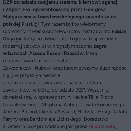
DZP doradzało swojemu stałemu klientowi, agencji
LZSport Pro reprezentowanej przez Georgesa
Matijasevica w transferze kolejnego zawodnika do
polskiej PlusLigi
. Tym razem był to wielokrotny
reprezentant Polski oraz dwukrotny mistrz świata
Fabian
Drzyzga
, który po dwóch latach gry w Rosji wrócił do
rodzimej siatkówki i w przyszłym sezonie
zagra
w barwach Asseco Resovii Rzeszów
, którą
reprezentował już w przeszłości.
Zawodnikowi, klubowi oraz fanom życzymy dużo radości
z gry w przyszłym sezonie!
Jest to kolejna sprawa związana z transferami
zawodników, w której doradzało DZP. Wcześniej
doradzaliśmy w sprawach m.in. Kevina Tillie, Piotra
Nowakowskiego, Stephana Antigi, Dawida Konarskiego,
Antoine Brizard, Nicolas Rossard, Nicholas Hoag, Rafała
Faryny oraz Bartłomieja Lipińskiego. Doradztwo
z ramienia DZP prowadzone jest przez
Filipa Krężla
,