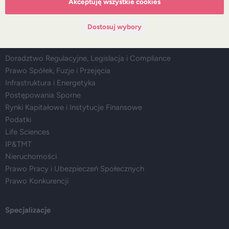
Akceptuję wszystkie cookies
Media
Dostosuj wybory
Główne obszary doradztwa
Doradztwo Regulacyjne, Legislacja i Compliance
Prawo Spółek, Fuzje i Przejęcia
Infrastruktura i Energetyka
Postępowania Sporne
Rynki Kapitałowe i Instytucje Finansowe
Podatki
Life Sciences
IP&TMT
Nieruchomości
Prawo Pracy i Ubezpieczeń Społecznych
Prawo Konkurencji
Specjalizacje