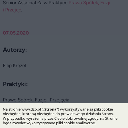
Senior Associate'a w Praktyce
Prawa Spółek, Fuzji
i Przejęć
.
07.05.2020
Autorzy:
Filip Krężel
Praktyki:
Prawo Spółek, Fuzje i Przejęcia
Specjalizacje: