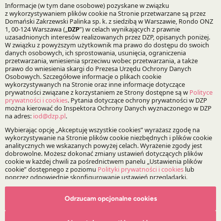
Fuzje, przejęcia i restrukturyzacje
Bądź na bieżąco z DZP
Zapisz
O Kancelarii
O DZP
Zespół
Nasze doradztwo
Odrzucam opcjonalne cookies
Alerty prawne
Wydarzenia