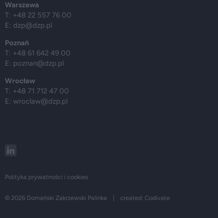
Warszawa
T: +48 22 557 76 00
E:
dzp@dzp.pl
Poznań
T: +48 61 642 49 00
E:
poznan@dzp.pl
Wrocław
T: +48 71 712 47 00
E:
wroclaw@dzp.pl
Polityka prywatności i cookies
© 2026 Domański Zakrzewski Palinka | created:
Codivate