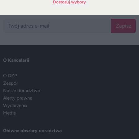
Dostosuj wybory
Bądź na bieżąco z DZP
Zapisz
O Kancelarii
O DZP
Zespół
Nasze doradztwo
Alerty prawne
Wydarzenia
Media
Główne obszary doradztwa