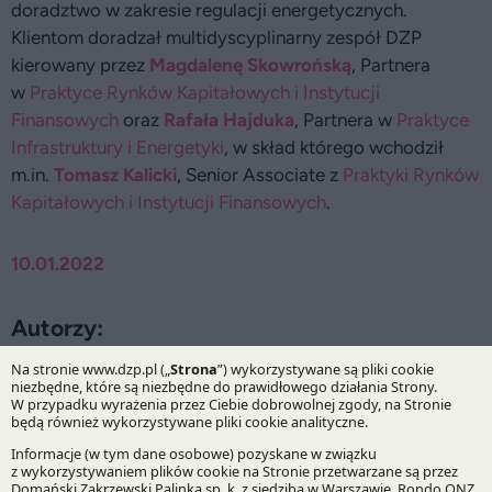
doradztwo w zakresie regulacji energetycznych.
Klientom doradzał multidyscyplinarny zespół DZP
kierowany przez
Magdalenę Skowrońską
, Partnera
w
Praktyce Rynków Kapitałowych i Instytucji
Finansowych
oraz
Rafała Hajduka
, Partnera w
Praktyce
Infrastruktury i Energetyki
, w skład którego wchodził
m.in.
Tomasz Kalicki
, Senior Associate z
Praktyki Rynków
Kapitałowych i Instytucji Finansowych
.
10.01.2022
Autorzy:
Rafał Hajduk
Magdalena Skowrońska
Tomasz Kalicki