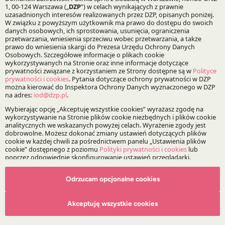
Praktyki:
Infrastruktura i Energetyka
Rynki Kapitałowe i Instytucje Finansowe
Specjalizacje:
Energetyka i surowce energetyczne
Kredytowanie i finansowania lewarowane
Projekty:
Odrzucam opcjonalne cookies
DZP | ESG
Akceptuję wszystkie cookies