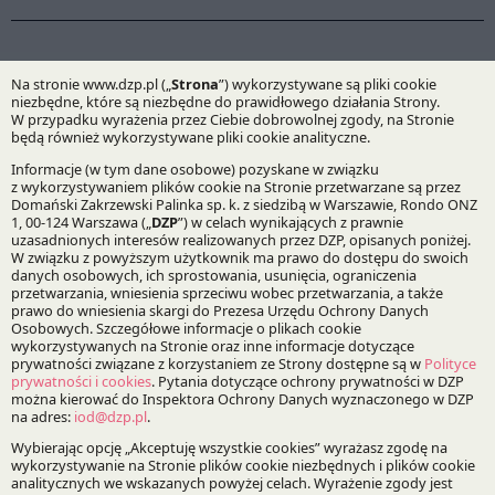
Finansowanie magazynów energii –
perspektywa lokalna i globalna
Konferencja | 16.04.2026
Eksperci omówią kluczowe zagadnienia związane
z finansowaniem magazynów energii, istotne zarówno
z perspektywy polskiej, jak i międzynarodowej.
DZP ponownie w czołówce międzynarodowego
rankingu – wyniki Legal 500 EMEA 2026
Aktualność | 25.03.2026
W tegorocznym zestawieniu opublikowanym przez Legal
500 rekomendowanych jest 49 naszych ekspertów oraz
19 zespołów prawnych.