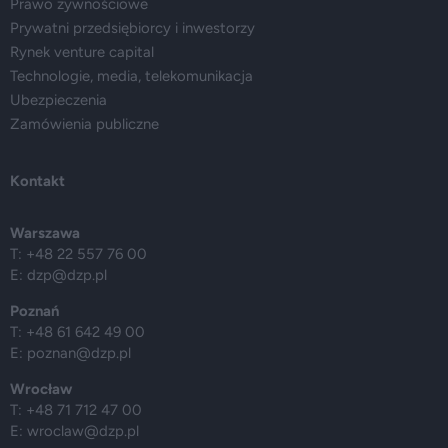
Prawo żywnościowe
Prywatni przedsiębiorcy i inwestorzy
Rynek venture capital
Technologie, media, telekomunikacja
Ubezpieczenia
Zamówienia publiczne
Kontakt
Warszawa
T: +48 22 557 76 00
E:
dzp@dzp.pl
Poznań
T: +48 61 642 49 00
E:
poznan@dzp.pl
Wrocław
T: +48 71 712 47 00
E:
wroclaw@dzp.pl