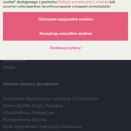
O Kancelarii
Odrzucam opcjonalne cookies
O DZP
Akceptuję wszystkie cookies
Zespół
Nasze doradztwo
Dostosuj wybory
Alerty prawne
Wydarzenia
Media
Główne obszary doradztwa
Doradztwo Regulacyjne, Legislacja i Compliance
Prawo Spółek, Fuzje i Przejęcia
Infrastruktura i Energetyka
Postępowania Sporne
Rynki Kapitałowe i Instytucje Finansowe