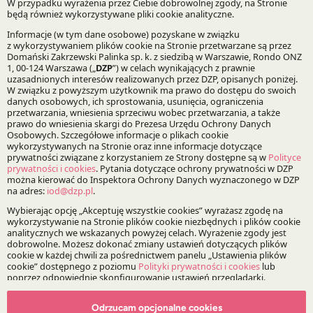
Specjalizacje:
Franczyza
Bądź na bieżąco z DZP
Zapisz
O Kancelarii
O DZP
Zespół
Odrzucam opcjonalne cookies