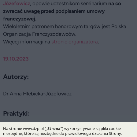
Józefowicz
, opowie uczestnikom seminarium
na co
zwracać uwagę przed podpisaniem umowy
franczyzowej.
Wieloletnim patronem honorowym targów jest Polska
Organizacja Franczyzodawców.
Więcej informacji na
stronie organizatora
.
19.10.2023
Autorzy:
Dr Anna Hlebicka-Józefowicz
Praktyki:
Life Sciences