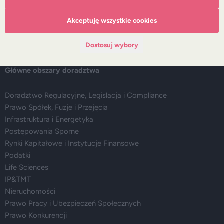
Nasze doradztwo
Alerty prawne
Akceptuję wszystkie cookies
Wydarzenia
Media
Dostosuj wybory
Główne obszary doradztwa
Doradztwo Regulacyjne, Legislacja i Compliance
Prawo Spółek, Fuzje i Przejęcia
Infrastruktura i Energetyka
Postępowania Sporne
Rynki Kapitałowe i Instytucje Finansowe
Podatki
Life Sciences
IP&TMT
Nieruchomości
Prawo Pracy i Ubezpieczeń Społecznych
Prawo Konkurencji