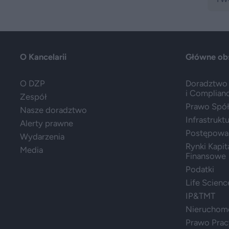
O Kancelarii
Główne ob
O DZP
Doradztwo 
i Complian
Zespół
Prawo Spółe
Nasze doradztwo
Infrastrukt
Alerty prawne
Postępowa
Wydarzenia
Rynki Kapit
Media
Finansowe
Podatki
Life Scienc
IP&TMT
Nieruchom
Prawo Prac