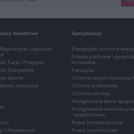
szary doradztwa
Specjalizacje
Regulacyjne, Legislacja
Energetyka i surowce ener
ce
Finanse publiczne i gospod
k, Fuzje i Przejęcia
komunalna
ura i Energetyka
Franczyza
nia Sporne
Ochrona danych osobowyc
ałowe i Instytucje
Ochrona środowiska
Ochrona zdrowia
Postępowania karno-gospo
es
Postępowania restrukturyza
i upadłościowe
ości
Prawo farmaceutyczne
y i Ubezpieczeń
Prawo żywnościowe