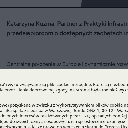
Katarzyna Kuźma, Partner z Praktyki Infrast
przedsiębiorcom o dostępnych zachętach i
Centralne położenie w Europie i dynamicznie rozwi
latach Polska stała się ważnym partnerem dla firm
przemysłowym, energetycznym, infrastrukturalny
inwestycyjne, dostęp do wykwalifikowanych prac
czynniki, które sprawiają, że Polska od lat jest n
strategiczna lokalizacja naszego kraju zapewnia 
Unii Europejskiej, ale także państw Europy Środ
Podczas „Polsko-Koreańskiego Forum Biznesowego