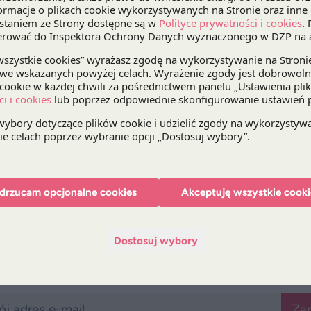
Katarzyna Kuźma
, Partner z Praktyki Infrastrukt
opowie firmom koreańskim o dostępnych dla nich
Organizatorami Forum jest Polska Agencja Inwest
i Technologii, Ambasadą Polski w Korei Południo
i Inwestycji (KOTRA).
Wydarzenie zwieńczą spotkania B2B, podczas któ
Kuźma, Seung Joo Lee
oraz
Marlena Janiszewsk
zainteresowanymi inwestycjami w Polsce.
Szczegóły wydarzenia dostępne są w załączonym
koreańskiej
.
drzucam opcjonalne cookies
Akceptuję wszystkie cooki
Dostosuj wybory
Bądź na bieżąco z DZP
Zap