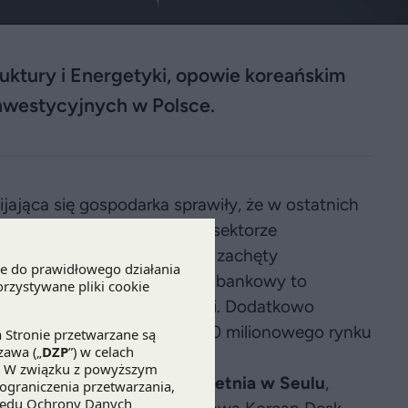
ruktury i Energetyki, opowie koreańskim
nwestycyjnych w Polsce.
jająca się gospodarka sprawiły, że w ostatnich
 koreańskich, szczególnie w sektorze
m czy obronnym. Atrakcyjne zachęty
owników czy stabilny sektor bankowy to
a celowniku inwestorów z Korei. Dodatkowo
dostęp nie tylko do ponad 500 milionowego rynku
kowo-Wschodniej.
, które odbędzie się
25 kwietnia w Seulu
,