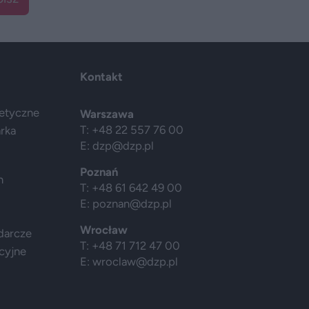
Kontakt
getyczne
Warszawa
T: +48 22 557 76 00
arka
E:
dzp@dzp.pl
Poznań
h
T: +48 61 642 49 00
E:
poznan@dzp.pl
Wrocław
darcze
T: +48 71 712 47 00
cyjne
E:
wroclaw@dzp.pl