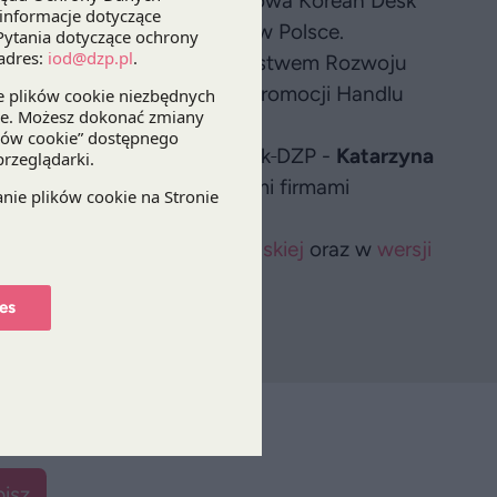
ury i Energetyki DZP oraz szefowa Korean Desk
 zachętach inwestycyjnych w Polsce.
ycji i Handlu wraz z Ministerstwem Rozwoju
wej oraz Koreańską Agencją Promocji Handlu
rych członkowie Korean Desk
DZP -
Katarzyna
a
porozmawiają z koreańskimi firmami
 zaproszeniu, w
wersji angielskiej
oraz w
wersji
es
isz