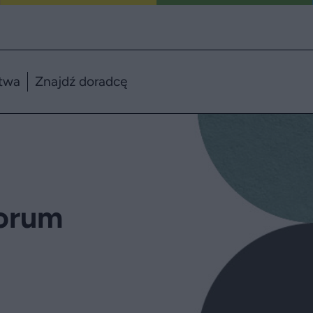
twa
Znajdź doradcę
Forum