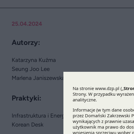
25.04.2024
Autorzy:
Katarzyna Kuźma
Seung Joo Lee
Marlena Janiszewska
Praktyki:
Infrastruktura i Energetyka
Korean Desk