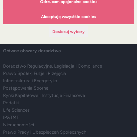
Odrzucam opcjonalne cookies
Zespół
Nasze doradztwo
Akceptuję wszystkie cookies
Alerty prawne
Wydarzenia
Dostosuj wybory
Media
Główne obszary doradztwa
Doradztwo Regulacyjne, Legislacja i Compliance
Prawo Spółek, Fuzje i Przejęcia
Infrastruktura i Energetyka
Postępowania Sporne
Rynki Kapitałowe i Instytucje Finansowe
Podatki
Life Sciences
IP&TMT
Nieruchomości
Prawo Pracy i Ubezpieczeń Społecznych