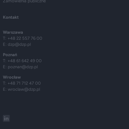
Zamówienia publiczne
Kontakt
Warszawa
T: +48 22 557 76 00
E:
dzp@dzp.pl
Poznań
T: +48 61 642 49 00
E:
poznan@dzp.pl
Wrocław
T: +48 71 712 47 00
E:
wroclaw@dzp.pl