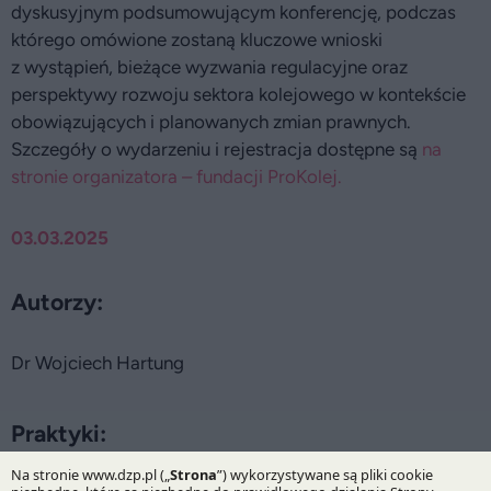
dyskusyjnym podsumowującym konferencję, podczas
którego omówione zostaną kluczowe wnioski
z wystąpień, bieżące wyzwania regulacyjne oraz
perspektywy rozwoju sektora kolejowego w kontekście
obowiązujących i planowanych zmian prawnych.
Szczegóły o wydarzeniu i rejestracja dostępne są
na
stronie organizatora – fundacji ProKolej.
03.03.2025
Autorzy:
Dr Wojciech Hartung
Praktyki: