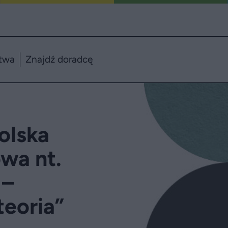
twa
Znajdź doradcę
olska
wa nt.
 –
teoria”