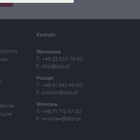
Kontakt
getyczne
Warszawa
T: +48 22 557 76 00
arka
E:
dzp@dzp.pl
Poznań
h
T: +48 61 642 49 00
E:
poznan@dzp.pl
Wrocław
darcze
T: +48 71 712 47 00
cyjne
E:
wroclaw@dzp.pl