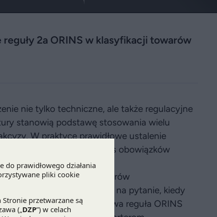
 reguły 2a ORINS w klasyfikacji towarów
enie nie tylko techniczne, ale także regulacyjne
tury stanowią podstawę stosowania wielu
 akcyzy. W praktyce prawidłowe ustalenie
ci publicznoprawnych, zakres obowiązków
.
ości jest klasyfikacja towarów
naczenie ma tu odpowiedź na pytanie, kiedy
kompletnego oraz czy właściwa reguła ORINS