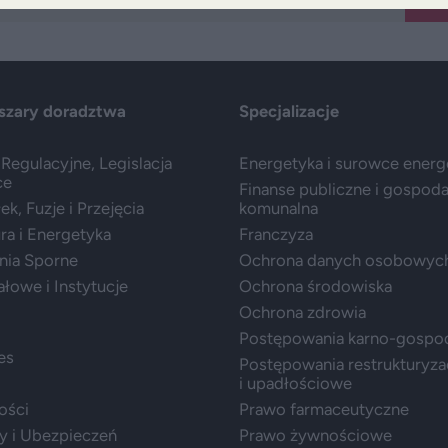
szary doradztwa
Specjalizacje
Regulacyjne, Legislacja
Energetyka i surowce ener
ce
Finanse publiczne i gospod
k, Fuzje i Przejęcia
komunalna
ura i Energetyka
Franczyza
nia Sporne
Ochrona danych osobowyc
ałowe i Instytucje
Ochrona środowiska
Ochrona zdrowia
Postępowania karno-gospo
es
Postępowania restrukturyza
i upadłościowe
ości
Prawo farmaceutyczne
y i Ubezpieczeń
Prawo żywnościowe