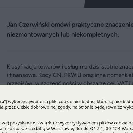
Jan Czerwiński omówi praktyczne znaczenie
niezmontowanych lub niekompletnych.
Klasyfikacja towarów i usług ma dziś istotne znacz
i finansowe. Kody CN, PKWiU oraz inne nomenkla
przepisów, w szczególności w obszarze ceł, VAT i
klasyfikacji może wpływać na wysokość należnoś
importera oraz ocenę ryzyk w relacjach z organami
Jednym z zagadnień budzących praktyczne wątpliw
niezmontowanych lub niekompletnych. Kluczowe z
taki towar posiada zasadniczy charakter wyrobu 