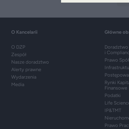
O Kancelarii
Główne ob
O DZP
Doradztwo 
i Complian
Zespół
Prawo Spółe
Nasze doradztwo
Infrastrukt
Alerty prawne
Postępowa
Wydarzenia
Rynki Kapit
Media
Finansowe
Podatki
Life Scienc
IP&TMT
Nieruchom
Prawo Prac