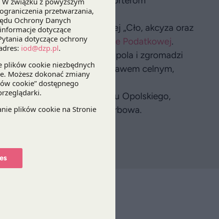
 czy także może służyć importerom
skiej Konferencji Podatkowej „Cło, akcyza oraz
zerwiński
, Partner w
Praktyce Podatkowej
.
6 r. w Pałacu w Izbicku k/Opola i zgromadzi
z praktyków zajmujących się prawem celnym,
mi hazardu.
 i Administracji Uniwersytetu Opolskiego,
 Krajowa Administracja Skarbowa.
es
isz