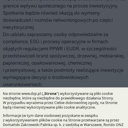
granice wpływu społecznego na proces inwestycyjny.
Spotkanie będzie również okazją do wymiany
doświadczeń i rozmów networkingowych po części
merytorycznej.
Do udziału zapraszamy osoby odpowiedzialne za
compliance, ESG i procesy operacyjne w firmach
objętych regulacjami PPWR i EUDR, w szczególności
przedstawicieli branż spożywczej, drzewnej, meblarskiej,
papierniczej, opakowaniowej, chemicznej
i przemysłowej, a także podmioty realizujące inwestycje
wymagające decyzji o środowiskowych
uwarunkowaniach.
Data:
18 czerwca 2026 r., godz. 15:00–19:00
Miejsce:
siedziba DZP, Rondo ONZ 1, Warszawa lub
online (MS Teams)
Rejestracja:
do 15 czerwca 2026 r., do godz. 12:00
Zarejestruj się >>>
Udział w spotkaniu będzie możliwy wyłącznie po