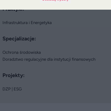
Praktyki:
Infrastruktura i Energetyka
Specjalizacje:
Ochrona środowiska
Doradztwo regulacyjne dla instytucji finansowych
Projekty:
DZP | ESG