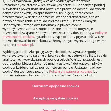
potwierdzeniu przez organizatora. Link do spotkania
online zostanie przesłany przed wydarzeniem.
Zaproszenie i szczegółowa agenda >>>
18.06.2026
Autorzy:
Daniel Chojnacki
Tymon Grabarczyk
Klaudia Skubiszak
Odrzucam opcjonalne cookies
Maria Szczurek
Mateusz Glinka
Akceptuję wszystkie cookies
Magdalena Dziadosz
Dostosuj wybory