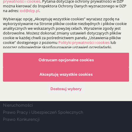
Alerty prawne
Wydarzenia
Media
Główne obszary doradztwa
Doradztwo Regulacyjne, Legislacja i Compliance
Prawo Spółek, Fuzje i Przejęcia
Odrzucam opcjonalne cookies
Infrastruktura i Energetyka
Postępowania Sporne
Akceptuję wszystkie cookies
Rynki Kapitałowe i Instytucje Finansowe
Podatki
Dostosuj wybory
Life Sciences
IP&TMT
Nieruchomości
Prawo Pracy i Ubezpieczeń Społecznych
Prawo Konkurencji