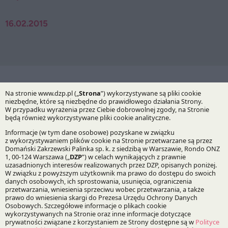
16.02.2015
Bądź na bieżąco z DZP
Zapisz
O Kancelarii
O DZP
Zespół
Nasze doradztwo