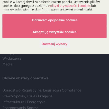
Odrzucam opcjonalne cookies
O Kancelarii
Akceptuję wszystkie cookies
O DZP
Zespół
Dostosuj wybory
Nasze doradztwo
Alerty prawne
Wydarzenia
Media
Główne obszary doradztwa
Doradztwo Regulacyjne, Legislacja i Compliance
Prawo Spółek, Fuzje i Przejęcia
Infrastruktura i Energetyka
Postępowania Sporne