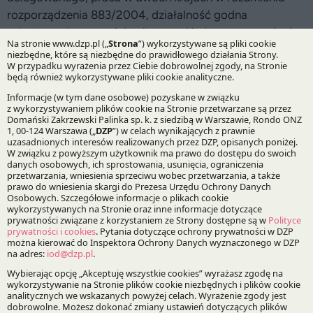
rozporządzenia 883/2004, działalność godna
odnotowania oraz minimalne stawki płacy w rozumieniu
dyrektywy 96/71. Zarejestrowani uczestnicy otrzymają
możliwość przesłania przed Kongresem pytań
i przypadków.
Więcej informacji znajdą Państwo na stronie
organizatora:
http://www.koordynacja.org/
23.04.2015
Bądź na bieżąco z DZP
Zapisz