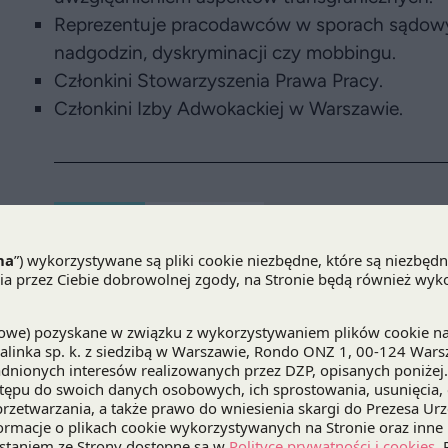
Reprezentuje pracodawców w sporach sądowych
nadgodzin, dyskryminacji czy mobbingu.
Członkini Stowarzyszenia Prawa Pracy.
Członkini Izby Adwokackiej w Warszawie.
artykuły powiązane