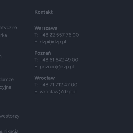
Kontakt
getyczne
Warszawa
T: +48 22 557 76 00
arka
E:
dzp@dzp.pl
Poznań
h
T: +48 61 642 49 00
E:
poznan@dzp.pl
Wrocław
darcze
T: +48 71 712 47 00
cyjne
E:
wroclaw@dzp.pl
nwestorzy
munikacja