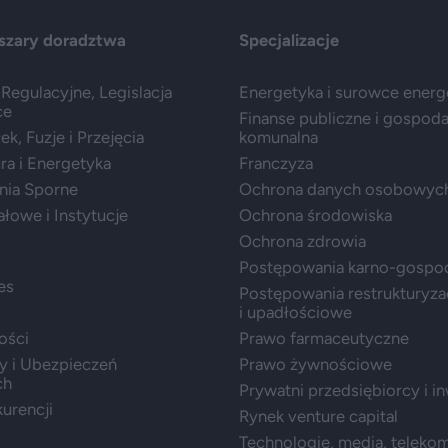
szary doradztwa
Specjalizacje
Regulacyjne, Legislacja
Energetyka i surowce ener
ce
Finanse publiczne i gospod
k, Fuzje i Przejęcia
komunalna
ura i Energetyka
Franczyza
nia Sporne
Ochrona danych osobowyc
ałowe i Instytucje
Ochrona środowiska
Ochrona zdrowia
Postępowania karno-gospo
es
Postępowania restrukturyza
i upadłościowe
ości
Prawo farmaceutyczne
y i Ubezpieczeń
Prawo żywnościowe
ch
Prywatni przedsiębiorcy i i
urencji
Rynek venture capital
Technologie, media, teleko