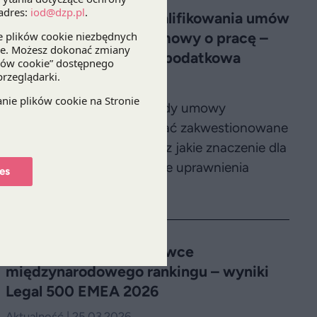
Konsekwencje przekwalifikowania umów
cywilnoprawnych w umowy o pracę –
perspektywa prawna i podatkowa
Konferencja | 09.06.2026
Eksperci DZP wyjaśnią, kiedy umowy
cywilnoprawne mogą zostać zakwestionowane
przez organy kontrolne oraz jakie znaczenie dla
przedsiębiorców mają nowe uprawnienia
es
inspektorów pracy.
DZP ponownie w czołówce
międzynarodowego rankingu – wyniki
Legal 500 EMEA 2026
Aktualność | 25.03.2026