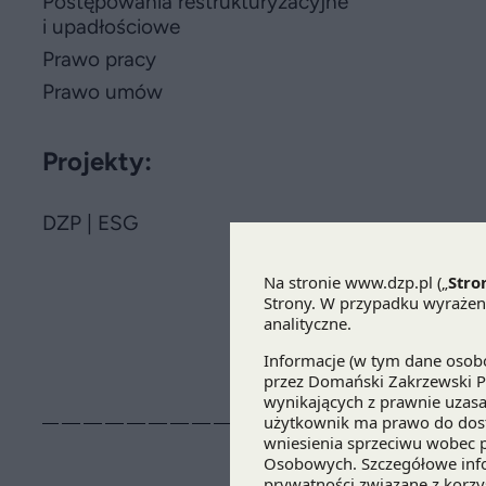
Postępowania restrukturyzacyjne
i upadłościowe
Prawo pracy
Prawo umów
Projekty:
DZP | ESG