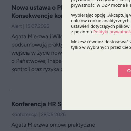
Nowa ustawa o PIP – co dalej?
Konsekwencje kontroli PIP
Alert | 15.07.2026
Agata Mierzwa i Wiktoria Kokoszka
podsumowują praktyczne konsekwencje
wejścia w życie nowych przepisów
o Państwowej Inspekcji Pracy, w tym skutki
kontroli oraz ryzyka po stronie ZUS i KAS.
O
Konferencja HR Solutions Trends 2026
Konferencja | 28.05.2026
Agata Mierzwa omówi praktyczne