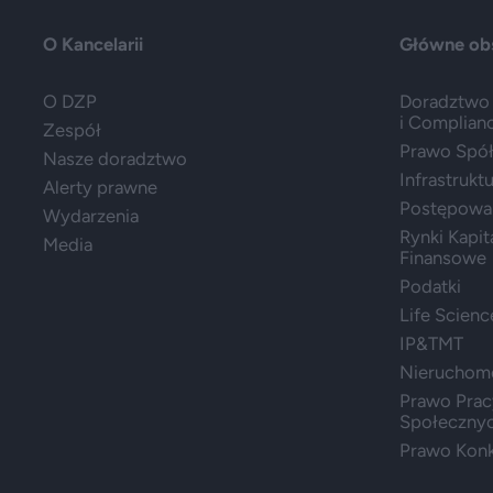
O Kancelarii
Główne ob
O DZP
Doradztwo 
i Complian
Zespół
Prawo Spółe
Nasze doradztwo
Infrastrukt
Alerty prawne
Postępowa
Wydarzenia
Rynki Kapit
Media
Finansowe
Podatki
Life Scienc
IP&TMT
Nieruchom
Prawo Prac
Społeczny
Prawo Konk