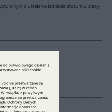
, w tym o ustalenie istnienia stosunku pracy,