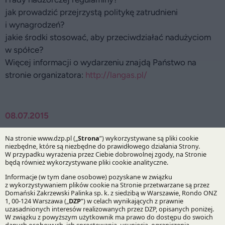
jak prowadzić przejrzystą politykę zatrudnieni
i wynagrodzeń?
jakie środki stosować, aby przeciwdziałać nadużyciom
w spółce?
Więcej informacji o wydarzeniu znajdą Państwo na
stronie organizatora:
http://langas.pl/
08.07.2015
Bądź na bieżąco z DZP
Zapisz