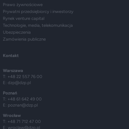
Prawo żywnościowe
Prywatni przedsiębiorcy i inwestorzy
Rynek venture capital
Technologie, media, telekomunikacja
Ubezpieczenia
Zamówienia publiczne
Kontakt
Warszawa
T: +48 22 557 76 00
E:
dzp@dzp.pl
Poznań
T: +48 61 642 49 00
E:
poznan@dzp.pl
Wrocław
T: +48 71 712 47 00
E:
wroclaw@dzp.pl