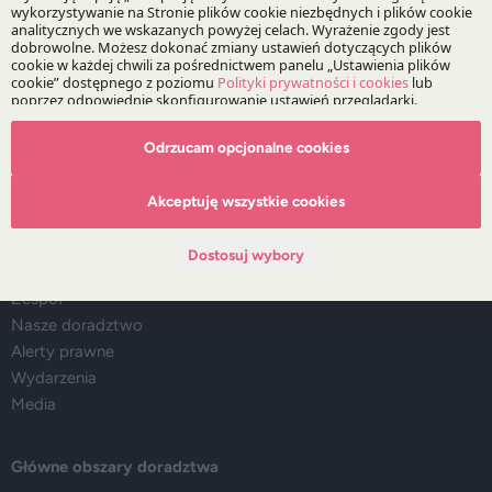
Bądź na bieżąco z DZP
Zapisz
Odrzucam opcjonalne cookies
Akceptuję wszystkie cookies
O Kancelarii
Dostosuj wybory
O DZP
Zespół
Nasze doradztwo
Alerty prawne
Wydarzenia
Media
Główne obszary doradztwa