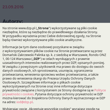
23.09.2016
Autorzy:
Wojciech Dziomdziora
Praktyki:
IP&TMT
Specjalizacje:
Technologie, media, telekomunikacja