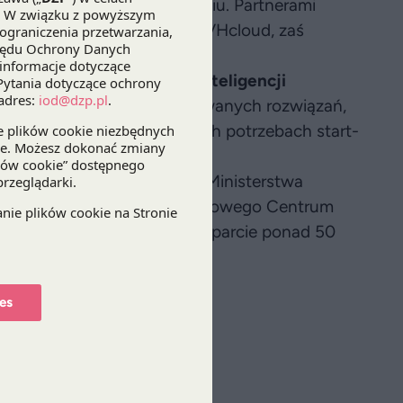
z zespół ekspertów wZdrowiu. Partnerami
oogle for start-ups oraz OVHcloud, zaś
 Health.
wykorzystania sztucznej inteligencji
ębione statystyki dot. oferowanych rozwiązań,
wnież informacje o aktualnych potrzebach start-
ekspansjach zagranicznych.
ji publicznych w tym m.in. Ministerstwa
ji Badań Medycznych, Narodowego Centrum
a. Ponadto raport uzyskał wsparcie ponad 50
ialnych.
ny jest pod
linkiem
.
es