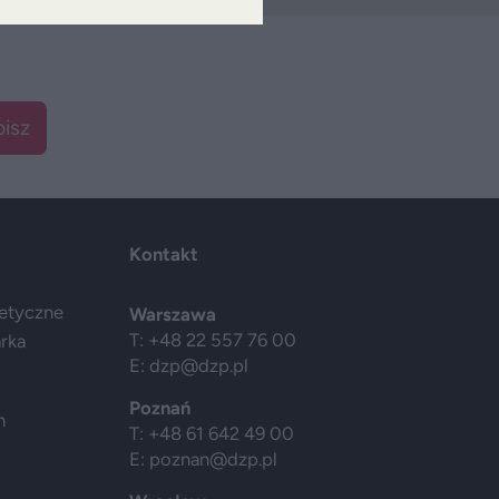
isz
Kontakt
getyczne
Warszawa
T: +48 22 557 76 00
arka
E:
dzp@dzp.pl
Poznań
h
T: +48 61 642 49 00
E:
poznan@dzp.pl