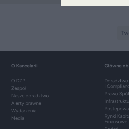
O Kancelarii
Główne ob
O DZP
Doradztwo 
i Complian
Zespół
Prawo Spółe
Nasze doradztwo
Infrastrukt
Alerty prawne
Postępowa
Wydarzenia
Rynki Kapit
Media
Finansowe
Podatki