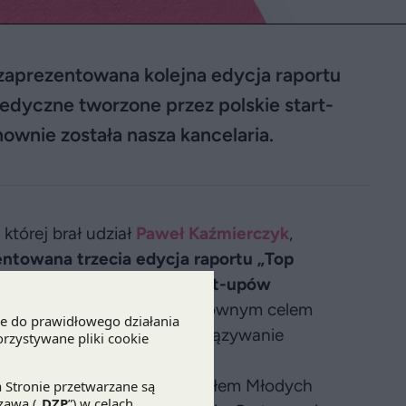
 zaprezentowana kolejna edycja raportu
dyczne tworzone przez polskie start-
ownie została nasza kancelaria.
której brał udział
Paweł Kaźmierczyk
,
entowana trzecia edycja raportu „Top
 dokonania
144 polskich start-upów
ia w ochronie zdrowia
. Głównym celem
nowacji w branży, w tym nawiązywanie
estorami.
deracja Szpitali wraz z zespołem Młodych