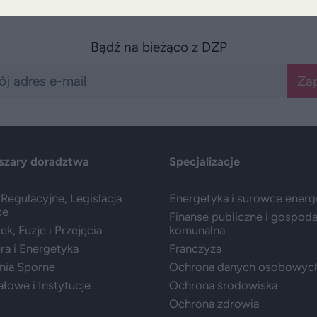
Bądź na bieżąco z DZP
Zap
szary doradztwa
Specjalizacje
Regulacyjne, Legislacja
Energetyka i surowce ener
ce
Finanse publiczne i gospod
k, Fuzje i Przejęcia
komunalna
ura i Energetyka
Franczyza
nia Sporne
Ochrona danych osobowyc
ałowe i Instytucje
Ochrona środowiska
Ochrona zdrowia