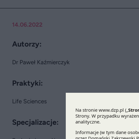
14.06.2022
Autorzy:
Dr Paweł Kaźmierczyk
Praktyki:
Life Sciences
Specjalizacje: