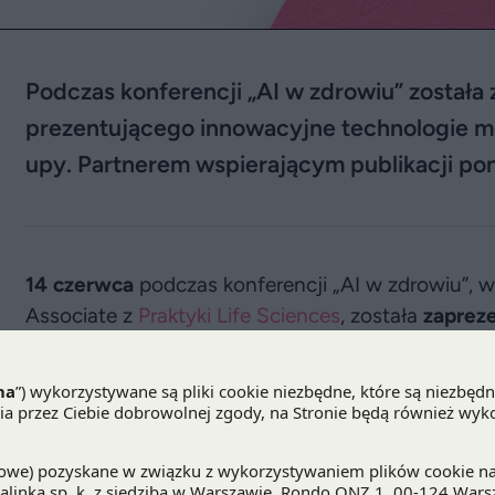
Podczas konferencji „AI w zdrowiu” została
prezentującego innowacyjne technologie me
upy. Partnerem wspierającym publikacji pon
14 czerwca
podczas konferencji „AI w zdrowiu”, w 
Associate z
Praktyki Life Sciences
, została
zaprez
Disruptors in Healthcare 2022”
, prezentującego
medycznych, tworzących nowatorskie rozwiązan
raportu publikacji jest wspieranie ekosystemu in
efektywnej współpracy pomiędzy startupami i inw
Twórcami tegorocznej edycji raportu są Polska Fe