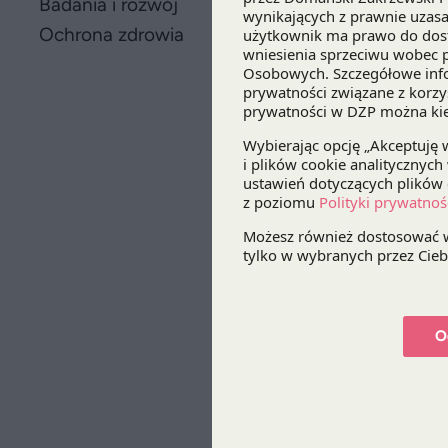
Badania i rozwój
Ochrona zdrowia
O