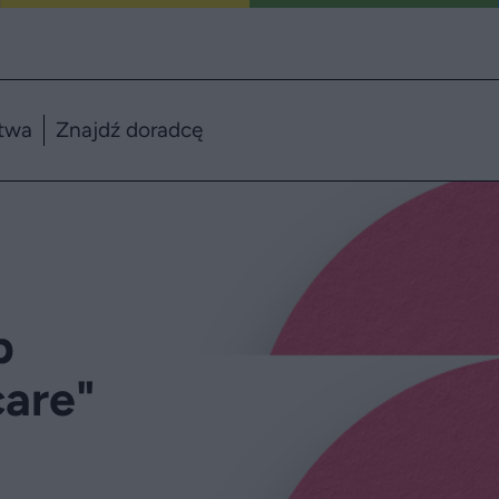
twa
Znajdź doradcę
p
care"