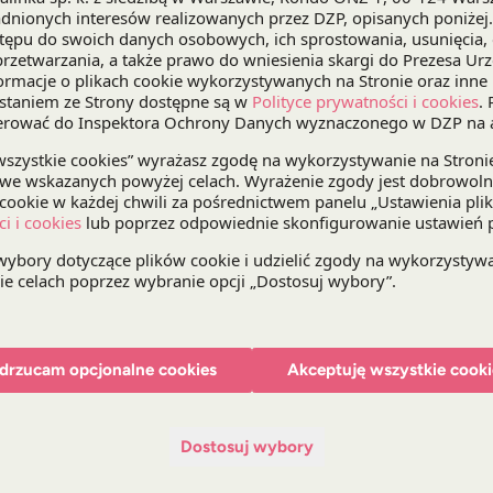
Menedżerów Medycyny, Koalicja AI w zdrowiu ora
Głównymi raportu są AstraZeneca, PZU Zdrowie, G
Partnerami Wspierającymi Kancelaria DZP oraz EIT
Raport skupił się w tym roku wokół
problematyki 
w sektorze ochrony zdrowia
. Zawiera także pogł
dane kontaktowe i informacje o zespołach, jak ró
upów, ich barierach w rozwoju oraz planowanych 
Publikacja uzyskała patronat honorowy 10 instytuc
Zdrowia, Narodowego Funduszu Zdrowia, Agenc
Badań i Rozwoju, a także Rzecznika Praw Pacjent
innych organizacji branżowych oraz instytucji med
Raport Top Disruptors in Healthcare 2022 dostęp
drzucam opcjonalne cookies
Akceptuję wszystkie cooki
Dostosuj wybory