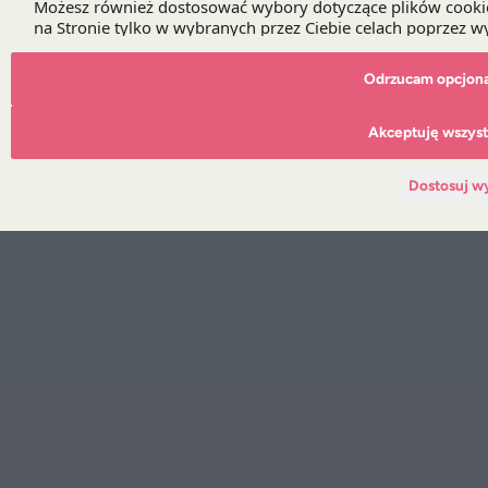
Polityka prywatności i cookies
© 2026 Domański Zakrzewski Palinka | created:
Codivate
Odrzucam opcjona
Akceptuję wszyst
Dostosuj w