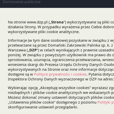
Zamówienia publiczne
Kontakt
Warszawa
T: +48 22 557 76 00
E:
dzp@dzp.pl
Poznań
T: +48 61 642 49 00
E:
poznan@dzp.pl
Wrocław
T: +48 71 712 47 00
E:
wroclaw@dzp.pl