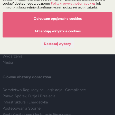
Odrzucam opcjonalne cookies
O Kancelarii
Akceptuję wszystkie cookies
O DZP
Zespół
Dostosuj wybory
Nasze doradztwo
Alerty prawne
Wydarzenia
Media
Główne obszary doradztwa
Doradztwo Regulacyjne, Legislacja i Compliance
Prawo Spółek, Fuzje i Przejęcia
Infrastruktura i Energetyka
Postępowania Sporne
Rynki Kapitałowe i Instytucje Finansowe