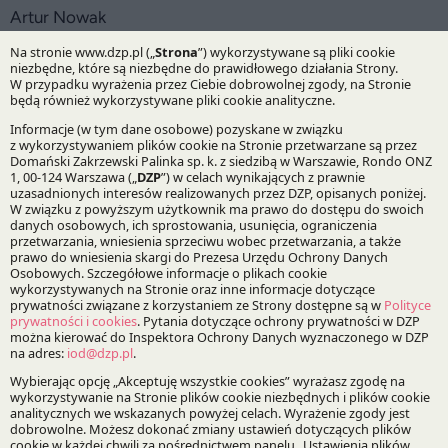
Artur Nowak
Praktyki:
Podatki
Specjalizacje:
Prawo podatkowe
Bądź na bieżąco z DZP
Zapisz