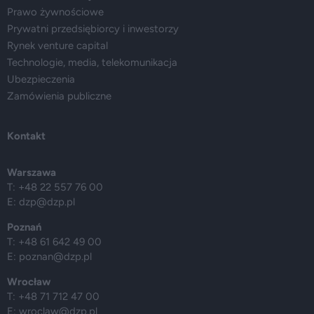
Prawo żywnościowe
Prywatni przedsiębiorcy i inwestorzy
Rynek venture capital
Technologie, media, telekomunikacja
Ubezpieczenia
Zamówienia publiczne
Kontakt
Warszawa
T: +48 22 557 76 00
E:
dzp@dzp.pl
Poznań
T: +48 61 642 49 00
E:
poznan@dzp.pl
Wrocław
T: +48 71 712 47 00
E:
wroclaw@dzp.pl