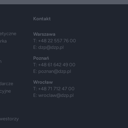
Kontakt
getyczne
Warszawa
T: +48 22 557 76 00
arka
E:
dzp@dzp.pl
Poznań
h
T: +48 61 642 49 00
E:
poznan@dzp.pl
Wrocław
darcze
T: +48 71 712 47 00
cyjne
E:
wroclaw@dzp.pl
nwestorzy