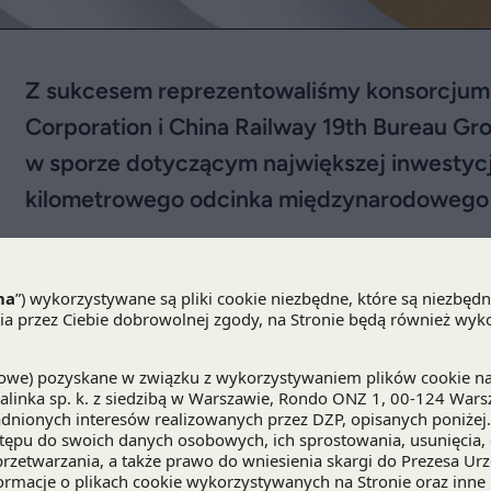
Z sukcesem reprezentowaliśmy konsorcjum C
Corporation i China Railway 19th Bureau G
w sporze dotyczącym największej inwestycji 
kilometrowego odcinka międzynarodowego sz
Katarzyna Kuźma
,
Michał Wojciechowski
oraz We
publicznych
w
Praktyce Infrastruktury i Energetyki
Civil Engineering Construction Corporation i C
Izbą Odwoławczą (KIO) w sporze dotyczącym najw
ostatnich lat, tj. 71-kilometrowego odcinka linii
Inwestycja ta stanowi fragment międzynarodoweg