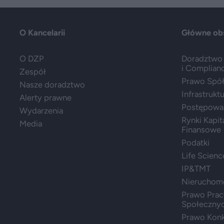
O Kancelarii
Główne ob
O DZP
Doradztwo 
i Complian
Zespół
Prawo Spółe
Nasze doradztwo
Infrastrukt
Alerty prawne
Postępowa
Wydarzenia
Rynki Kapit
Media
Finansowe
Podatki
Life Scienc
IP&TMT
Nieruchom
Prawo Prac
Społeczny
Prawo Konk