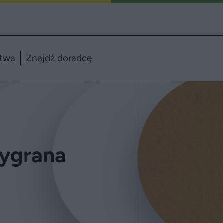
ztwa
Znajdź doradcę
wygrana