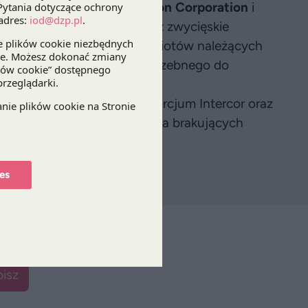
vil Engineering Construction Corporation
i
eczności uzupełnienia przez zwycięskie
h Intercor oraz dwóch podmiotów należących
adanego doświadczenia, potrzebnego do
ienia wyboru oferty konsorcjum Intercor oraz
wezwaniem go do uzupełnienia brakujących
es
isz