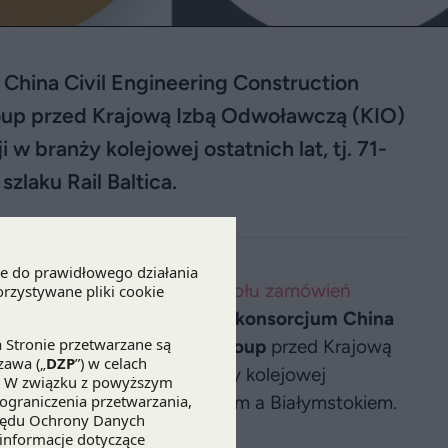
hina Civil Engineering Construction
roup przed Krajową Izbą Odwoławczą (KIO)
w branży kolejowej ostatnich lat, tj. 71-
laku Rail Baltica.
ronika Jędrzejewska z
zespołu zamówień
z sukcesem reprezentowali
konsorcjum China
hina Railway 19th Bureau Group
przed Krajową
iększej inwestycji w branży kolejowej
 kolejowej E75 między Czyżewem a Białymstokiem.
o szlaku
Rail Baltica.