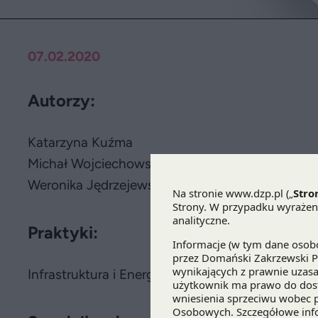
07.02.2020
Autorzy:
Katarzyna Kuźma
Michał Wojciechowski
Weronika Jędrzejewska
Praktyki:
Infrastruktura i Energetyka