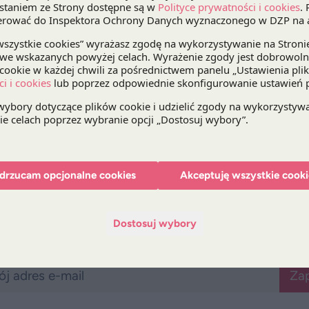
KIO podzieliło argumentację konsorcjum
China Ci
China Railway 19th Bureau Group
dotyczącą koni
konsorcjum (Przedsiębiorstwo Usług Technicznyc
do grupy PowerChina) informacji w sprawie posi
spełnienia warunków udziału w przetargu.
Tym samym Izba zobowiązała PKP PLK do unieważn
powtórzenia badania i oceny jego oferty wraz z 
informacji.
drzucam opcjonalne cookies
Akceptuję wszystkie cooki
Dostosuj wybory
Bądź na bieżąco z DZP
Zap