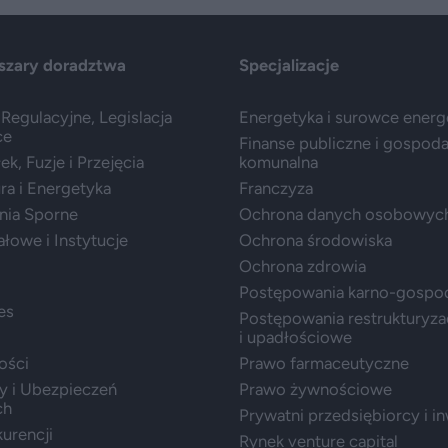
szary doradztwa
Specjalizacje
Regulacyjne, Legislacja
Energetyka i surowce ener
ce
Finanse publiczne i gospod
k, Fuzje i Przejęcia
komunalna
ura i Energetyka
Franczyza
nia Sporne
Ochrona danych osobowyc
ałowe i Instytucje
Ochrona środowiska
Ochrona zdrowia
Postępowania karno-gospo
es
Postępowania restrukturyza
i upadłościowe
ości
Prawo farmaceutyczne
y i Ubezpieczeń
Prawo żywnościowe
ch
Prywatni przedsiębiorcy i i
urencji
Rynek venture capital