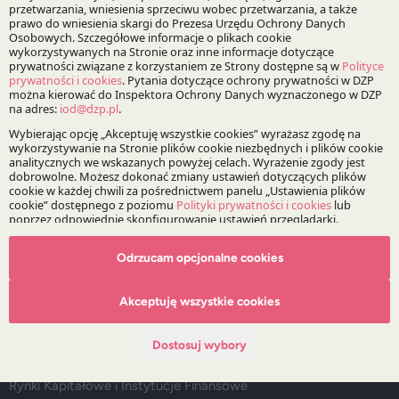
O Kancelarii
O DZP
Zespół
Nasze doradztwo
Alerty prawne
Wydarzenia
Media
Główne obszary doradztwa
Odrzucam opcjonalne cookies
Doradztwo Regulacyjne, Legislacja i Compliance
Akceptuję wszystkie cookies
Prawo Spółek, Fuzje i Przejęcia
Infrastruktura i Energetyka
Dostosuj wybory
Postępowania Sporne
Rynki Kapitałowe i Instytucje Finansowe