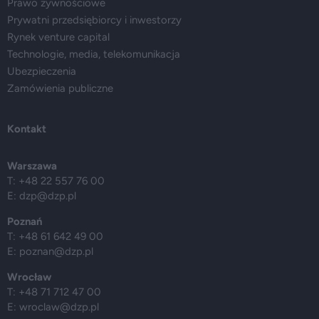
Prawo żywnościowe
Prywatni przedsiębiorcy i inwestorzy
Rynek venture capital
Technologie, media, telekomunikacja
Ubezpieczenia
Zamówienia publiczne
Kontakt
Warszawa
T: +48 22 557 76 00
E:
dzp@dzp.pl
Poznań
T: +48 61 642 49 00
E:
poznan@dzp.pl
Wrocław
T: +48 71 712 47 00
E:
wroclaw@dzp.pl